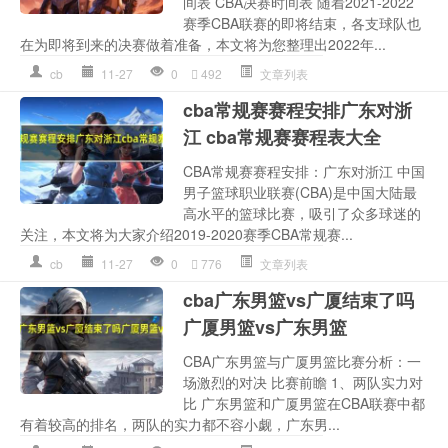
间表 CBA决赛时间表 随着2021-2022
赛季CBA联赛的即将结束，各支球队也
在为即将到来的决赛做着准备，本文将为您整理出2022年...
cb
11-27
0
492
文章列表
cba常规赛赛程安排广东对浙
江 cba常规赛赛程表大全
CBA常规赛赛程安排：广东对浙江 中国
男子篮球职业联赛(CBA)是中国大陆最
高水平的篮球比赛，吸引了众多球迷的
关注，本文将为大家介绍2019-2020赛季CBA常规赛...
cb
11-27
0
776
文章列表
cba广东男篮vs广厦结束了吗
广厦男篮vs广东男篮
CBA广东男篮与广厦男篮比赛分析：一
场激烈的对决 比赛前瞻 1、两队实力对
比 广东男篮和广厦男篮在CBA联赛中都
有着较高的排名，两队的实力都不容小觑，广东男...