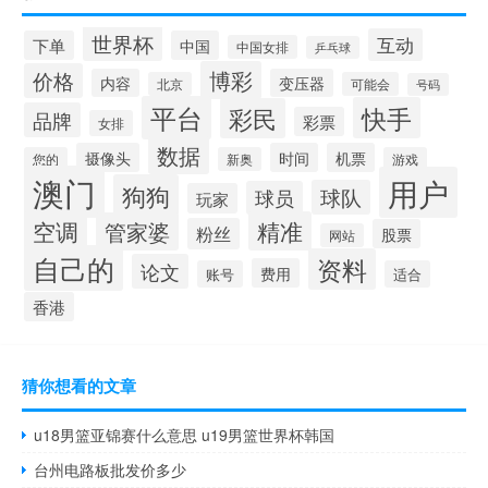
世界杯
互动
下单
中国
中国女排
乒乓球
博彩
价格
内容
变压器
北京
可能会
号码
平台
快手
彩民
品牌
彩票
女排
数据
摄像头
时间
机票
您的
新奥
游戏
澳门
用户
狗狗
球队
球员
玩家
空调
精准
管家婆
粉丝
股票
网站
自己的
资料
论文
费用
账号
适合
香港
猜你想看的文章
u18男篮亚锦赛什么意思 u19男篮世界杯韩国
台州电路板批发价多少