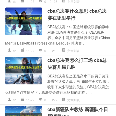
cb
11-27
0
135
文章列表
cba总决赛什么意思 cba总决
赛在哪里举行
CBA总决赛：中国篮球顶级联赛的巅峰
对决 CBA总决赛是什么？ CBA总决
赛，全名中国男子篮球职业联赛 (China
Men\'s Basketball Professional League) 总决赛，...
cb
11-27
0
210
文章列表
cba总决赛怎么打三场 cba总
决赛几局几胜
CBA总决赛是全国最高水平的男子篮球
联赛的终极之战，自1995年创立以来，
吸引了众多球迷的关注，CBA总决赛怎
么打呢？通常情况下，总决赛会进行三场制的比赛，...
cb
11-27
0
277
文章列表
cba新疆队主教练 新疆队今日