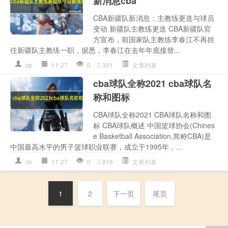
新消息cba
CBA新疆队新消息：主教练更迭与球员
变动 新疆队主教练更迭 CBA新疆队官
方宣布，前国家队主教练李春江不再担
任新疆队主教练一职，据悉，李春江在去年年底接替...
cb
11-27
0
301
文章列表
cba球队全称2021 cba球队名
称和图标
CBA球队全称2021 CBA球队名称和图
标 CBA球队概述 中国篮球协会(Chines
e Basketball Association,简称CBA)是
中国最高水平的男子篮球职业联赛，成立于1995年，...
cb
11-27
0
816
文章列表
1
2
下一页
尾页