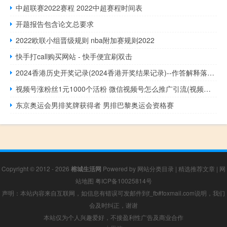
中超联赛2022赛程 2022中超赛程时间表
开题报告包含论文总要求
2022欧联小组晋级规则 nba附加赛规则2022
快手打call购买网站 - 快手便宜刷双击
2024香港历史开奖记录(2024香港开奖结果记录)--作答解释落实--V20.58.68
视频号涨粉丝1元1000个活粉 微信视频号怎么推广引流(视频号如何快速做到1万粉丝的方法论)
东京奥运会男排奖牌获得者 男排巴黎奥运会资格赛
Copyright © 2012 - 2026
榕城生活网
Powered by
网站分类目录
|
精选推荐文章
|
网
站地图
粤ICP备10025814号
声明：本站内容来自互联网，如信息有错误可发邮件到f_fb#foxmail.com说明，我们
会及时纠正，谢谢
本站仅为个人兴趣爱好，不接盈利性广告及商业合作