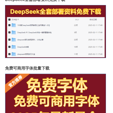
免费可商用字体批量下载