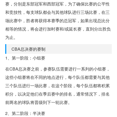
赛，分别是东部冠军和西部冠军，为了确保比赛的公平性
和竞技性，每支球队都会与其他球队进行三场比赛，在三
场比赛中，胜者将获得本赛季的总冠军，如果出现总比分
相等的情况，将会进行加时赛和/或延长赛，直到分出胜负
为止。
CBA总决赛的赛制
1、第一阶段：小组赛
在CBA总决赛之前，参赛队伍需要进行一系列的小组赛，
这些小组赛将在不同的地点进行，每个队伍都需要与其他
三个队伍进行一场比赛，在这个阶段，每个队伍都将积累
积分，以决定他们在季后赛中的排名，通常情况下，排名
前两名的球队将晋级到下一轮比赛。
2、第二阶段：半决赛