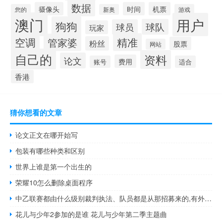
数据
摄像头
时间
机票
您的
新奥
游戏
澳门
用户
狗狗
球队
球员
玩家
空调
精准
管家婆
粉丝
股票
网站
自己的
资料
论文
费用
账号
适合
香港
猜你想看的文章
论文正文在哪开始写
包装有哪些种类和区别
世界上谁是第一个出生的
荣耀10怎么删除桌面程序
中乙联赛都由什么级别裁判执法、队员都是从那招募来的,有外援 中乙联赛有哪些球队
花儿与少年2参加的是谁 花儿与少年第二季主题曲