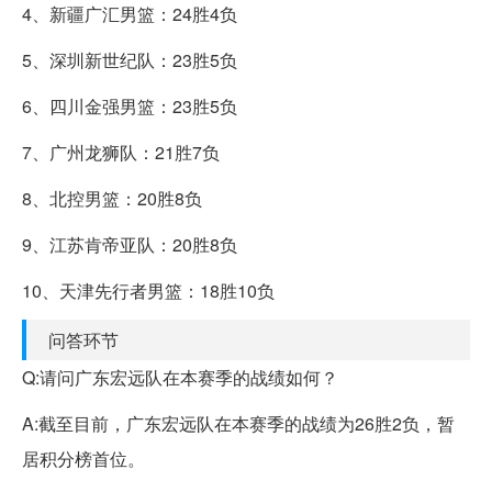
4、新疆广汇男篮：24胜4负
5、深圳新世纪队：23胜5负
6、四川金强男篮：23胜5负
7、广州龙狮队：21胜7负
8、北控男篮：20胜8负
9、江苏肯帝亚队：20胜8负
10、天津先行者男篮：18胜10负
问答环节
Q:请问广东宏远队在本赛季的战绩如何？
A:截至目前，广东宏远队在本赛季的战绩为26胜2负，暂
居积分榜首位。