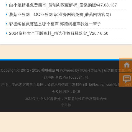
白小姐精准免费四肖_智能AI深度解析_爱采购版v47.08.137
蘑菇业务网—QQ业务网 qq业务网站免费(蘑菇网络官网)
郭德纲被藏獒追是哪个相声 郭德纲相声我这一辈子
2024资料大全正版资料_精选作答解释落实_V20.16.50
Copyright © 2012 - 2026
榕城生活网
Powered by
网站分类目录
|
精选推荐文章
|
网
站地图
粤ICP备10025814号
声明：本站内容来自互联网，如信息有错误可发邮件到f_fb#foxmail.com说明，我们
会及时纠正，谢谢
本站仅为个人兴趣爱好，不接盈利性广告及商业合作
小男孩