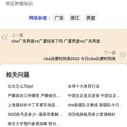
癌症肿瘤知识
网络标签：
广东
浙江
男篮
上一篇
cba广东男篮vs广厦结束了吗 广厦男篮vs广东男篮
下一篇
cba决赛时间表2022 今日cba比赛时间表
相关问题
论文怎么写ppt
全球十大体育行业
严峫喜欢江停哪里 严峫做完不让江停流
中国女足皇后是谁 中国女足世界足球小姐
上海最好的卡丁车赛车场是哪里 上海赛车场赛事安排表
cba新疆队主教练 新疆队今日新消息cba
3d试机号是多少--最新答案解释落实--iPad79.32.44
清洗电路板用多少度酒精好
南京大学预约参观攻略 部分高校参观预约攻略