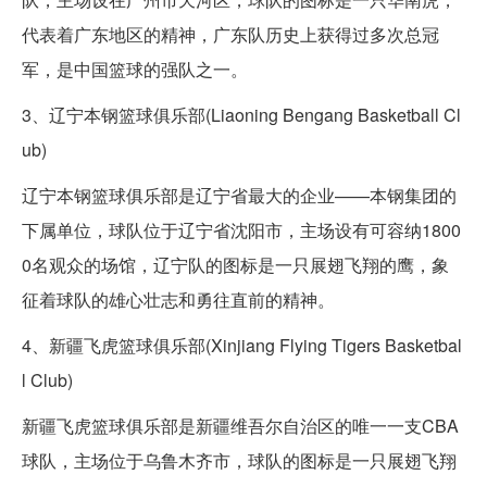
代表着广东地区的精神，广东队历史上获得过多次总冠
军，是中国篮球的强队之一。
3、辽宁本钢篮球俱乐部(Liaoning Bengang Basketball Cl
ub)
辽宁本钢篮球俱乐部是辽宁省最大的企业——本钢集团的
下属单位，球队位于辽宁省沈阳市，主场设有可容纳1800
0名观众的场馆，辽宁队的图标是一只展翅飞翔的鹰，象
征着球队的雄心壮志和勇往直前的精神。
4、新疆飞虎篮球俱乐部(Xinjiang Flying Tigers Basketbal
l Club)
新疆飞虎篮球俱乐部是新疆维吾尔自治区的唯一一支CBA
球队，主场位于乌鲁木齐市，球队的图标是一只展翅飞翔