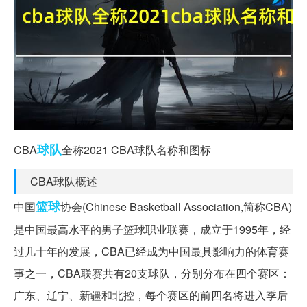
球队
CBA
全称2021 CBA球队名称和图标
CBA球队概述
篮球
中国
协会(Chinese Basketball Association,简称CBA)
是中国最高水平的男子篮球职业联赛，成立于1995年，经
过几十年的发展，CBA已经成为中国最具影响力的体育赛
事之一，CBA联赛共有20支球队，分别分布在四个赛区：
广东、辽宁、新疆和北控，每个赛区的前四名将进入季后