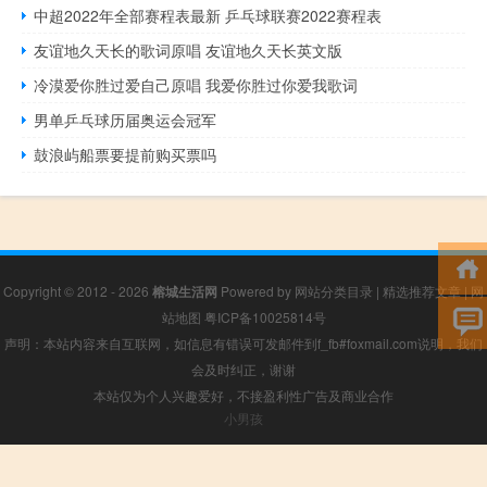
中超2022年全部赛程表最新 乒乓球联赛2022赛程表
友谊地久天长的歌词原唱 友谊地久天长英文版
冷漠爱你胜过爱自己原唱 我爱你胜过你爱我歌词
男单乒乓球历届奥运会冠军
鼓浪屿船票要提前购买票吗
Copyright © 2012 - 2026
榕城生活网
Powered by
网站分类目录
|
精选推荐文章
|
网
站地图
粤ICP备10025814号
声明：本站内容来自互联网，如信息有错误可发邮件到f_fb#foxmail.com说明，我们
会及时纠正，谢谢
本站仅为个人兴趣爱好，不接盈利性广告及商业合作
小男孩