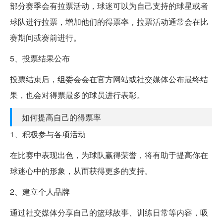
部分赛季会有拉票活动，球迷可以为自己支持的球星或者
球队进行拉票，增加他们的得票率，拉票活动通常会在比
赛期间或赛前进行。
5、投票结果公布
投票结束后，组委会会在官方网站或社交媒体公布最终结
果，也会对得票最多的球员进行表彰。
如何提高自己的得票率
1、积极参与各项活动
在比赛中表现出色，为球队赢得荣誉，将有助于提高你在
球迷心中的形象，从而获得更多的支持。
2、建立个人品牌
通过社交媒体分享自己的篮球故事、训练日常等内容，吸