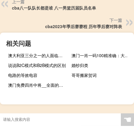
上一篇
cba八一队队长都是谁 八一男篮历届队员名单
下一篇
cba2023年季后赛赛程 历年季后赛对阵表
相关问题
澳大利亚三分之一的人面临孤独感
澳门一肖一码100精准确：大师解读AI分析落实-1598.D42
说说B2C模式和B2B模式的区别
婚纱归类
电路的等效电容
哥哥搬家贺词
澳门免费四肖中将__全面的解释落实-3083.XM0.164
☚