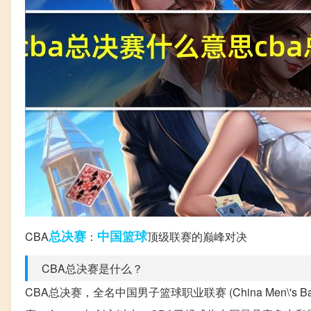
总决赛
中国篮球
CBA
：
顶级联赛的巅峰对决
CBA总决赛是什么？
CBA总决赛，全名中国男子篮球职业联赛 (China Men\'s Bas