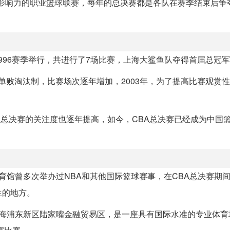
力和影响力的职业篮球联赛，每年的总决赛都是各队在赛季结束后争
995-1996赛季举行，共进行了7场比赛，上海大鲨鱼队夺得首届总冠
采用单败淘汰制，比赛场次逐年增加，2003年，为了提高比赛观赏性
，总决赛的关注度也逐年提高，如今，CBA总决赛已经成为中国
育馆曾多次举办过NBA和其他国际篮球赛事，在CBA总决赛期
生的地方。
海浦东新区陆家嘴金融贸易区，是一座具有国际水准的专业体育