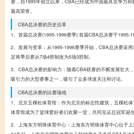
赛，自1995年创立以来，CBA已经成为中国最具竞争
最高荣誉。
CBA总决赛的历史沿革
1、首届总决赛(1995-1996赛季):首届CBA总决赛于1
2、发展与变革：从1995-1996赛季开始，CBA总决赛
定将季后赛从7场4胜制改为5场3胜制。
3、CBA总决赛的影响力：随着CBA联赛的不断发展壮大
吸引力的大型赛事之一，吸引了众多球迷关注和讨论。
CBA总决赛的比赛场地
1、北京五棵松体育馆：作为北京的标志性建筑，五棵松体
体育馆成为了篮球爱好者们欢聚一堂，共同见证总冠军诞
2、上海东方明珠体育中心：上海东方明珠体育中心位于上