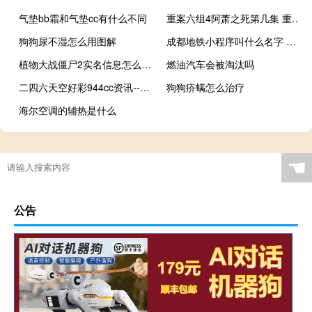
气垫bb霜和气垫cc有什么不同
重案六组4阿萧之死第几集 重案六组第四部佟林
狗狗尿不湿怎么用图解
成都地铁小程序叫什么名字 成都小程序开发多少钱
植物大战僵尸2实名信息怎么改 植物大战僵尸2修改
燃油汽车会被淘汰吗
二四六天空好彩944cc资讯--作答解释落实--iPad66.28.97
狗狗疥螨怎么治疗
海尔空调的辅热是什么
☚
公告