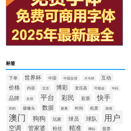
标签
世界杯
互动
下单
中国
中国女排
乒乓球
博彩
价格
内容
变压器
北京
可能会
号码
平台
快手
彩民
品牌
彩票
女排
数据
摄像头
时间
机票
您的
新奥
游戏
澳门
用户
狗狗
球队
球员
玩家
空调
精准
管家婆
粉丝
股票
网站