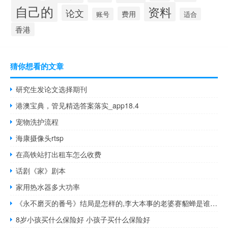
自己的
资料
论文
费用
账号
适合
香港
猜你想看的文章
研究生发论文选择期刊
港澳宝典，管见精选答案落实_app18.4
宠物洗护流程
海康摄像头rtsp
在高铁站打出租车怎么收费
话剧《家》剧本
家用热水器多大功率
《永不磨灭的番号》结局是怎样的,李大本事的老婆赛貂蝉是谁演的 永不磨灭的番号李大本事
8岁小孩买什么保险好 小孩子买什么保险好