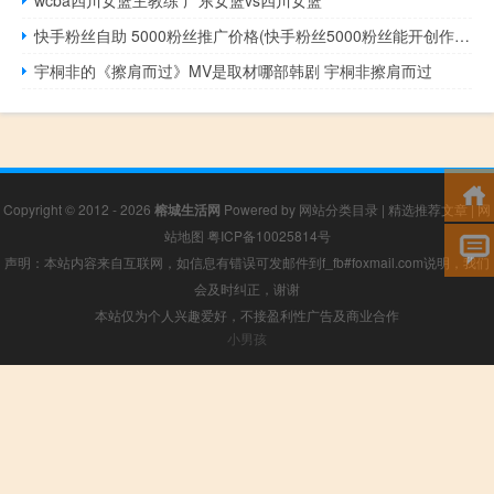
快手粉丝自助 5000粉丝推广价格(快手粉丝5000粉丝能开创作者)
宇桐非的《擦肩而过》MV是取材哪部韩剧 宇桐非擦肩而过
Copyright © 2012 - 2026
榕城生活网
Powered by
网站分类目录
|
精选推荐文章
|
网
站地图
粤ICP备10025814号
声明：本站内容来自互联网，如信息有错误可发邮件到f_fb#foxmail.com说明，我们
会及时纠正，谢谢
本站仅为个人兴趣爱好，不接盈利性广告及商业合作
小男孩