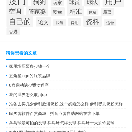
澳门
用户
狗狗
球队
球员
玩家
空调
精准
管家婆
粉丝
股票
网站
自己的
资料
论文
费用
账号
适合
香港
猜你想看的文章
家用增压泵多少钱一个
五角星logo的服装品牌
u盘启动缺少驱动程序
我的世界怎么取消op
准备去买几盒伊利欣活奶粉,这个奶粉怎么样 伊利婴儿奶粉怎样
ks买赞软件百货商城 - 抖音点赞自助网站在线下单
乒乓球最可怕的发球,乒乓球怎样发球 乒乓球十大恐怖发球
wcba四川女篮主教练 广东女篮vs四川女篮