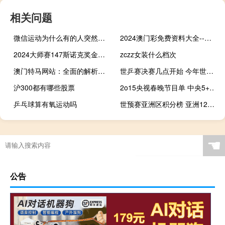
相关问题
微信运动为什么有的人突然不显示了 一个人如果突然关了微信运动
2024澳门彩免费资料大全--作答解释落实--3DM10.44.03
2024大师赛147斯诺克奖金多少 斯诺克大师赛奖金
zczz女装什么档次
澳门特马网站：全面的解析落实-2412.ISO.555
世乒赛决赛几点开始 今年世乒赛什么时间开始
沪300都有哪些股票
2o15央视春晚节目单 中央5+节目表今日
乒乓球算有氧运动吗
世预赛亚洲区积分榜 亚洲12强赛a组积分榜
☚
公告