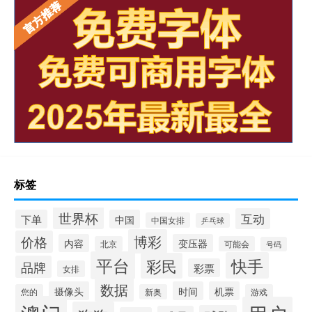
标签
世界杯
互动
下单
中国
中国女排
乒乓球
博彩
价格
内容
变压器
北京
可能会
号码
平台
快手
彩民
品牌
彩票
女排
数据
摄像头
时间
机票
您的
新奥
游戏