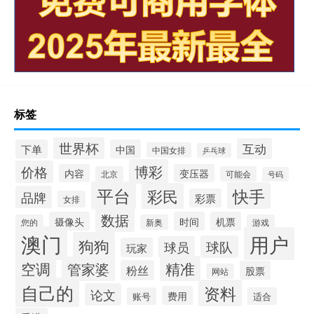
标签
世界杯
互动
下单
中国
中国女排
乒乓球
博彩
价格
内容
变压器
北京
可能会
号码
平台
快手
彩民
品牌
彩票
女排
数据
摄像头
时间
机票
您的
新奥
游戏
澳门
用户
狗狗
球队
球员
玩家
空调
精准
管家婆
粉丝
股票
网站
自己的
资料
论文
费用
账号
适合