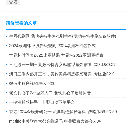
香港
猜你想看的文章
牛网代刷网 我功夫特牛怎么刷荣誉(我功夫特牛刷装备软件)
2024欧洲杯16强晋级规则 2024欧洲杯抽签仪式
世界杯时间表2022比赛结果 世界杯2022亚洲赛程表
三期必开一期三期必出特含义##辅助最新解答-323.DS0.27
澳门三期内必开三肖，美轮美奂精选答案落实_专区版62.9
微信小程序视频怎么下载
老铁扎心了2小游戏入口 老铁扎心了攻略抖音
一键清粉丝快手 - 卡盟自动下单平台
香港2024今晚开码公开,流离精选解释落实_战略版59.93.59
metlife中美联泰大都会靠谱吗 中美联泰大都会人寿