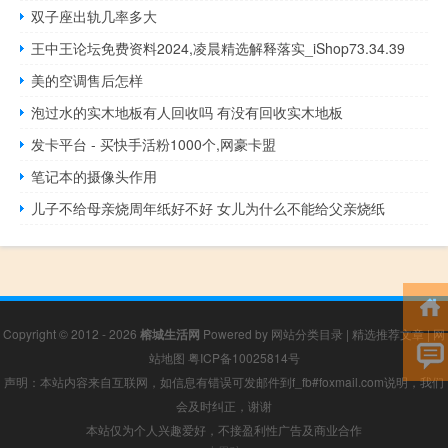
双子座出轨几率多大
王中王论坛免费资料2024,凌晨精选解释落实_iShop73.34.39
美的空调售后怎样
泡过水的实木地板有人回收吗 有没有回收实木地板
发卡平台 - 买快手活粉1000个,网豪卡盟
笔记本的摄像头作用
儿子不给母亲烧周年纸好不好 女儿为什么不能给父亲烧纸
Copyright © 2012 - 2026
榕城生活网
Powered by
网站分类目录
|
精选推荐文章
|
网
站地图
粤ICP备10025814号
声明：本站内容来自互联网，如信息有错误可发邮件到f_fb#foxmail.com说明，我们
会及时纠正，谢谢
本站仅为个人兴趣爱好，不接盈利性广告及商业合作