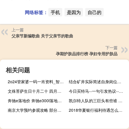
网络标签：
手机
是因为
自己的
上一篇
父亲节新编歌曲 关于父亲节的歌曲
下一篇
孕期护肤品排行榜 孕妇专用护肤品
相关问题
2o24管家婆一码一肖资料_智能AI深度解析_爱采购版v47.08.149
结合矿井实际简述自身岗位的安全生产责任制 煤矿安全生产责任书
文殊菩萨生日十月二十 四月初四文殊菩萨生日
今日买特马--一句引发热议--主页版v204.080
奔驰e落地价 奔驰e300l落地多少钱
凯尔特人队的三巨头有些谁 凯尔特人历史十大巨星
南京大学预约参观攻略 部分高校参观预约攻略
2018华夏银行福利待遇怎么样,好不好 华夏银行总行待遇