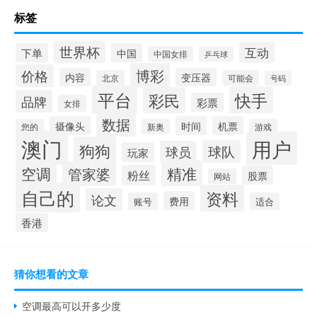
标签
世界杯
互动
下单
中国
中国女排
乒乓球
博彩
价格
内容
变压器
北京
可能会
号码
平台
快手
彩民
品牌
彩票
女排
数据
摄像头
时间
机票
您的
新奥
游戏
澳门
用户
狗狗
球队
球员
玩家
空调
精准
管家婆
粉丝
股票
网站
自己的
资料
论文
费用
账号
适合
香港
猜你想看的文章
空调最高可以开多少度