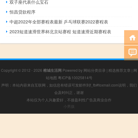
双子座代表什么宝石
恒昌贷款程序
中超2022年全部赛程表最新 乒乓球联赛2022赛程表
2023短道速滑世界杯北京站赛程 短道速滑近期赛程表
Copyright © 2012 - 2026
榕城生活网
Powered by
网站分类目录
|
精选推荐文章
|
网
站地图
粤ICP备10025814号
声明：本站内容来自互联网，如信息有错误可发邮件到f_fb#foxmail.com说明，我们
会及时纠正，谢谢
本站仅为个人兴趣爱好，不接盈利性广告及商业合作
小男孩