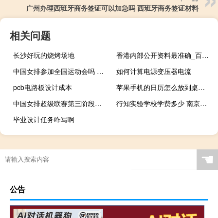
广州办理西班牙商务签证可以加急吗 西班牙商务签证材料
相关问题
长沙好玩的烧烤场地
香港内部公开资料最准确_百度人工智能_安卓版636.64.549
中国女排参加全国运动会吗 中国女排参加重要活动
如何计算电源变压器电流
pcb电路板设计成本
苹果手机的日历怎么放到桌面 苹果手机自带日历
中国女排超级联赛第三阶段赛程 中国女排的14决赛安排
行知实验学校学费多少 南京行知实验中学
毕业设计任务咋写啊
☚
公告