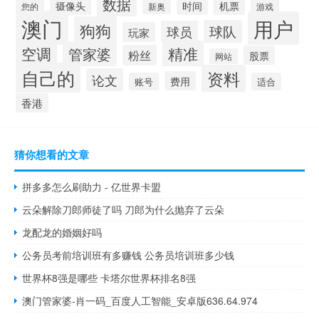
数据
摄像头
时间
机票
您的
新奥
游戏
澳门
用户
狗狗
球队
球员
玩家
空调
精准
管家婆
粉丝
股票
网站
自己的
资料
论文
费用
账号
适合
香港
猜你想看的文章
拼多多怎么刷助力 - 亿世界卡盟
云朵解除刀郎师徒了吗 刀郎为什么抛弃了云朵
龙配龙的婚姻好吗
公务员考前培训班有多赚钱 公务员培训班多少钱
世界杯8强是哪些 卡塔尔世界杯排名8强
澳门管家婆-肖一码_百度人工智能_安卓版636.64.974