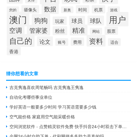
数据
摄像头
时间
机票
您的
新奥
游戏
澳门
用户
狗狗
球队
球员
玩家
空调
精准
管家婆
粉丝
股票
网站
自己的
资料
论文
费用
账号
适合
香港
猜你想看的文章
吉克隽逸喜欢周笔畅吗 吉克隽逸王隽逸
自动化考哪些事业单位
学好英语一般要多少时间 学习英语需要多少钱
空气能价格 家庭用空气能采暖价格
空间浏览软件 - 点赞精灵软件免费 快手抖音24小时双击下单新平台
全网24小时自助下单 - 代刷网拼多多助力是真的吗