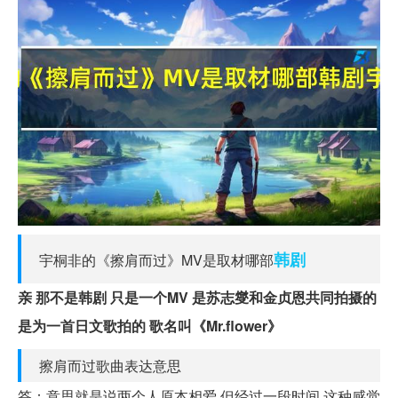
韩剧
宇桐非的《擦肩而过》MV是取材哪部
亲 那不是韩剧 只是一个MV 是苏志燮和金贞恩共同拍摄的
是为一首日文歌拍的 歌名叫《Mr.flower》
擦肩而过歌曲表达意思
答：意思就是说两个人原本相爱,但经过一段时间,这种感觉