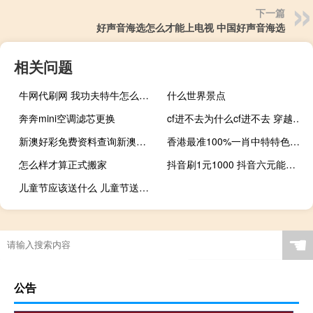
下一篇
好声音海选怎么才能上电视 中国好声音海选
相关问题
牛网代刷网 我功夫特牛怎么刷荣誉(我功夫特牛刷装备软件)
什么世界景点
奔奔mini空调滤芯更换
cf进不去为什么cf进不去 穿越火线为什么进不去
新澳好彩免费资料查询新澳门：数据对比解释落实准入制度-2075.PL.192
香港最准100%一肖中特特色_智能AI深度解析_百度大脑版A12.31.667
怎么样才算正式搬家
抖音刷1元1000 抖音六元能刷多少礼物(1元刷1天抖音包怎么用)
儿童节应该送什么 儿童节送孩子什么礼物最好
☚
公告