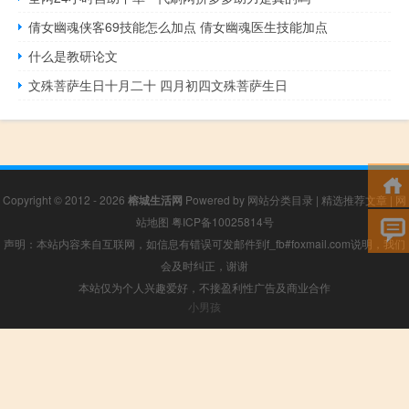
倩女幽魂侠客69技能怎么加点 倩女幽魂医生技能加点
什么是教研论文
文殊菩萨生日十月二十 四月初四文殊菩萨生日
Copyright © 2012 - 2026
榕城生活网
Powered by
网站分类目录
|
精选推荐文章
|
网
站地图
粤ICP备10025814号
声明：本站内容来自互联网，如信息有错误可发邮件到f_fb#foxmail.com说明，我们
会及时纠正，谢谢
本站仅为个人兴趣爱好，不接盈利性广告及商业合作
小男孩