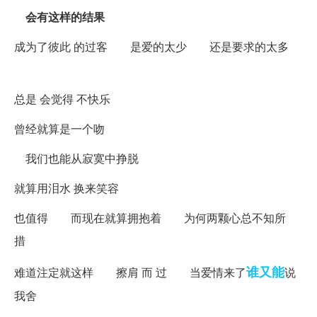
会有这样的结果
成为了彼此 的过客 是爱的太少 还是要求的太多
总是 会觉得 不快乐
曾经就算是一个吻
我们也能从寂寞中挣脱
就算用泪水 换来笑容
也值得 而现在就算拥抱着 为何两颗心总不知所
措
谁又能
难道注定就这样 擦肩 而 过 当爱情来了
说
我舍