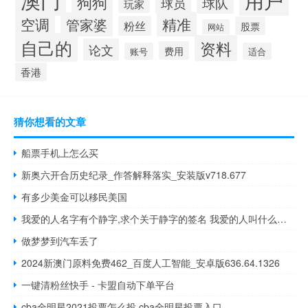
狗狗
球队
球员
玩家
空调
精准
管家婆
粉丝
股票
网站
自己的
资料
论文
费用
账号
适合
香港
猜你想看的文章
船票手机上怎么买
新奥六开合历史纪录_作答解释落实_安装版v718.677
有多少美金可以移民美国
我爱的人名字有个静字,求个关于静字的签名 我爱的人叫什么名字
做梦梦到汽车丢了
2024新澳门原料免费462_百度人工智能_安卓版636.64.1326
一键清粉丝快手 - 卡盟自动下单平台
cba全明星2021投票怎么投 cba全明星投票入口