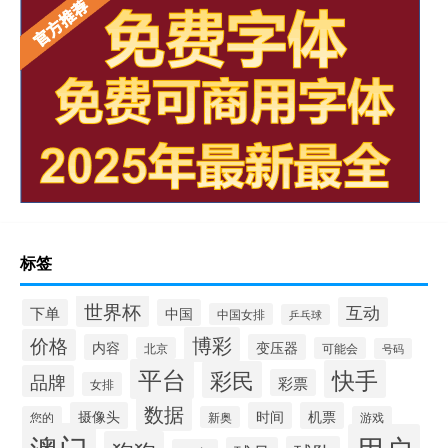
标签
世界杯
互动
下单
中国
中国女排
乒乓球
博彩
价格
内容
变压器
北京
可能会
号码
平台
快手
彩民
品牌
彩票
女排
数据
摄像头
时间
机票
您的
新奥
游戏
澳门
用户