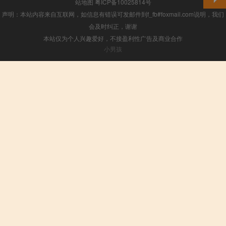
站地图
粤ICP备10025814号
声明：本站内容来自互联网，如信息有错误可发邮件到f_fb#foxmail.com说明，我们
会及时纠正，谢谢
本站仅为个人兴趣爱好，不接盈利性广告及商业合作
小男孩