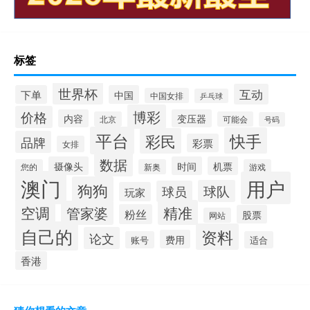
标签
世界杯
互动
下单
中国
中国女排
乒乓球
博彩
价格
内容
变压器
北京
可能会
号码
平台
快手
彩民
品牌
彩票
女排
数据
摄像头
时间
机票
您的
新奥
游戏
澳门
用户
狗狗
球队
球员
玩家
空调
精准
管家婆
粉丝
股票
网站
自己的
资料
论文
费用
账号
适合
香港