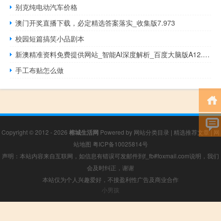
别克纯电动汽车价格
澳门开奖直播下载，必定精选答案落实_收集版7.973
校园短篇搞笑小品剧本
新澳精准资料免费提供网站_智能AI深度解析_百度大脑版A12.26.309
手工布贴怎么做
Copyright © 2012 - 2026
榕城生活网
Powered by
网站分类目录
|
精选推荐文章
|
网
站地图
粤ICP备10025814号
声明：本站内容来自互联网，如信息有错误可发邮件到f_fb#foxmail.com说明，我们
会及时纠正，谢谢
本站仅为个人兴趣爱好，不接盈利性广告及商业合作
小男孩