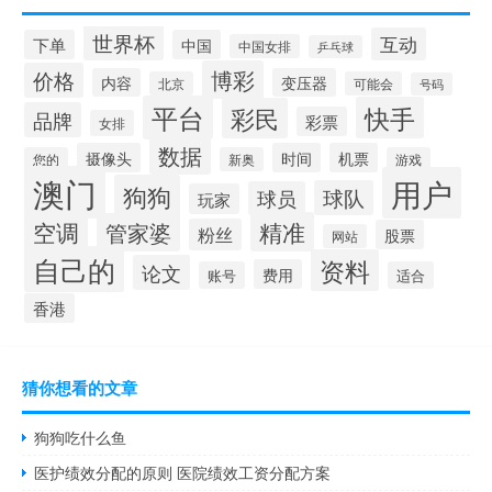
世界杯
互动
下单
中国
中国女排
乒乓球
博彩
价格
内容
变压器
北京
可能会
号码
平台
快手
彩民
品牌
彩票
女排
数据
摄像头
时间
机票
您的
新奥
游戏
澳门
用户
狗狗
球队
球员
玩家
空调
精准
管家婆
粉丝
股票
网站
自己的
资料
论文
费用
账号
适合
香港
猜你想看的文章
狗狗吃什么鱼
医护绩效分配的原则 医院绩效工资分配方案