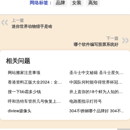
网络标签：
品牌
女装
高知
上一篇
迷你世界动物猎手是啥
下一篇
哪个软件编写股票系统好
相关问题
网站搬家注意事项
圣斗士中文秘籍 圣斗士星矢游戏秘籍
香港资料正版大全2024：全面的数据对比解释解答-3762.ISO.881
中国队何时能夺得世界杯冠军 中国夺得世界杯冠军
搜一下bb霜多少钱
井上直弥的18个鲜为人知的真相
呼和浩特车管所几号恢复上班 呼和浩特车管所考试中心
电路图指示灯符号
diview摄像头
304不锈钢哪个品牌好 304不锈钢板厂家