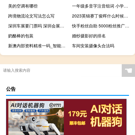
美的空调有哪些
一年级多音字注音组词 小学一年级拼音试卷
跨境物流论文写法怎么写
2023英锦赛丁俊晖什么时候比赛 丁俊晖威尔士赛赛程
深圳车展要门票吗 深圳会展中心车展
快手粉丝自助 5000粉丝推广价格(快手粉丝5000粉丝能开创作者)
奶酪棒的包装
婚纱摄影好的排名
新澳内部资料精准一码_智能AI深度解析_百度大脑版A12.26.92
车间安装摄像头合法吗
☚
公告