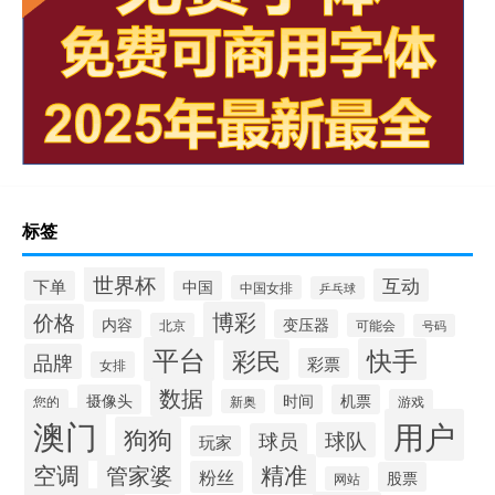
标签
世界杯
互动
下单
中国
中国女排
乒乓球
博彩
价格
内容
变压器
北京
可能会
号码
平台
快手
彩民
品牌
彩票
女排
数据
摄像头
时间
机票
您的
新奥
游戏
澳门
用户
狗狗
球队
球员
玩家
空调
精准
管家婆
粉丝
股票
网站