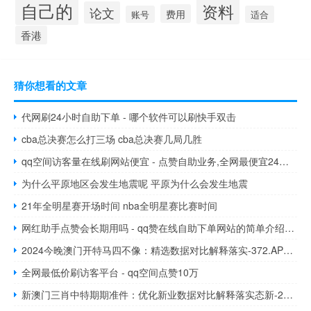
自己的
资料
论文
费用
账号
适合
香港
猜你想看的文章
代网刷24小时自助下单 - 哪个软件可以刷快手双击
cba总决赛怎么打三场 cba总决赛几局几胜
qq空间访客量在线刷网站便宜 - 点赞自助业务,全网最便宜24小时自助下单网站
为什么平原地区会发生地震呢 平原为什么会发生地震
21年全明星赛开场时间 nba全明星赛比赛时间
网红助手点赞会长期用吗 - qq赞在线自助下单网站的简单介绍_免费领取说说赞20个的网址
2024今晚澳门开特马四不像：精选数据对比解释落实-372.APP.49
全网最低价刷访客平台 - qq空间点赞10万
新澳门三肖中特期期准件：优化新业数据对比解释落实态新-2257.ISO.400