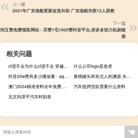
上一篇
2021年广东渔船更新改造补助 广东渔船失联12人获救
下一篇
空间互赞免费领取网站 - 买赞1毛1000赞抖音平台,拼多多助力机刷链
接
相关问题
cf进不去为什么cf进不去 穿越火线为什么进不去
什么公司logo是老虎
抖音20w赞有多少播放量 - qq点赞软件网站
黄桃罐头和东北人的渊源 东北神秘力量黄桃罐头
澳门2024精准资料全年免费,悲泣精选解释落实_Sims40.78.40
汽车抵押贷款需要什么资料
北京到滦平汽车时刻表
☚