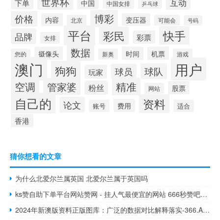
世界杯
互动
下单
中国
中国女排
乒乓球
博彩
价格
内容
变压器
北京
可能会
号码
平台
快手
彩民
品牌
彩票
女排
数据
摄像头
时间
机票
您的
新奥
游戏
澳门
用户
狗狗
球队
球员
玩家
空调
精准
管家婆
粉丝
股票
网站
自己的
资料
论文
费用
账号
适合
香港
猜你想看的文章
为什么北爱尔兰属英国 北爱尔兰属于英国吗
ks赞自助下单平台网站赞网 - 挂人气最便宜的网站 666秒赞吧网站
2024年新澳版资料正版图库：广泛的数据对比解释落实-366.APP.43