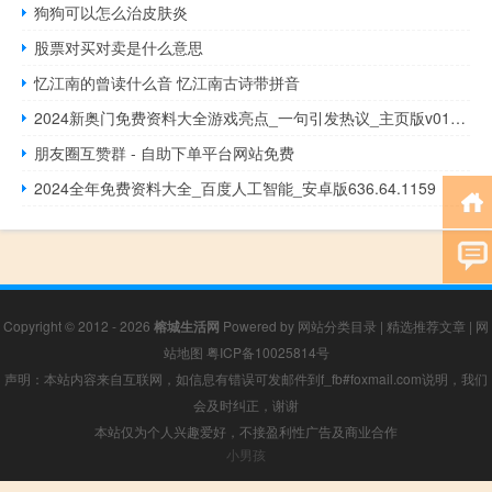
狗狗可以怎么治皮肤炎
股票对买对卖是什么意思
忆江南的曾读什么音 忆江南古诗带拼音
2024新奥门免费资料大全游戏亮点_一句引发热议_主页版v016.064
朋友圈互赞群 - 自助下单平台网站免费
2024全年免费资料大全_百度人工智能_安卓版636.64.1159
Copyright © 2012 - 2026
榕城生活网
Powered by
网站分类目录
|
精选推荐文章
|
网
站地图
粤ICP备10025814号
声明：本站内容来自互联网，如信息有错误可发邮件到f_fb#foxmail.com说明，我们
会及时纠正，谢谢
本站仅为个人兴趣爱好，不接盈利性广告及商业合作
小男孩