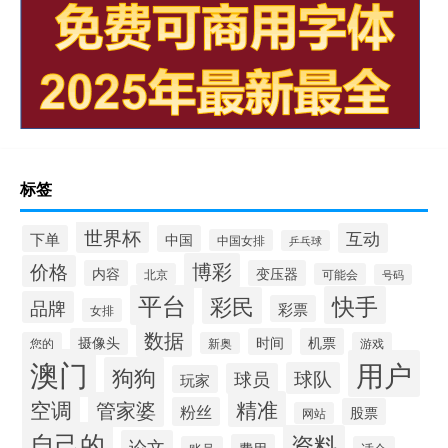
标签
世界杯
互动
下单
中国
中国女排
乒乓球
博彩
价格
内容
变压器
北京
可能会
号码
平台
快手
彩民
品牌
彩票
女排
数据
摄像头
时间
机票
您的
新奥
游戏
澳门
用户
狗狗
球队
球员
玩家
空调
精准
管家婆
粉丝
股票
网站
自己的
资料
论文
费用