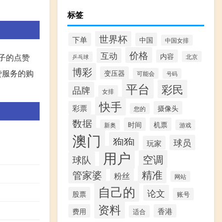
标签
世界杯
下单
中国
中国女排
价格
互动
内容
子的点赞
北京
乒乓球
博彩
赞服务的购
变压器
可能会
号码
平台
彩民
品牌
女排
快手
彩票
摄像头
您的
数据
时间
机票
新奥
游戏
澳门
狗狗
球员
玩家
用户
空调
球队
精准
管家婆
粉丝
网站
自己的
论文
股票
账号
资料
费用
香港
适合