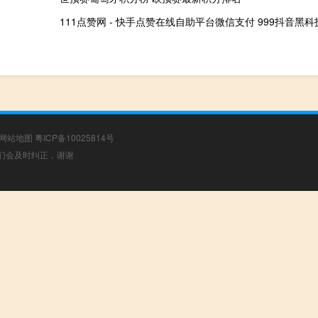
111点赞网 - 快手点赞在线自助平台微信支付 999抖音黑科
网站地图
粤ICP备10025814号
，我们会及时纠正，谢谢