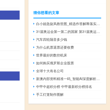
猜你想看的文章
白小姐急旋风救世图_精选作答解释落实_iPhone版v33.34.19
31届奥运会第一第二的国家 第31届奥运会奖牌榜
汽车四轮隔音多少钱
为什么机票退票还要收费
世界最好的数控机床
如何购买俄罗斯企业股票
全球十大有名公司
新澳内部资料精准一码_智能AI深度解析_百度大脑版A12.26.92
中甲中超积分榜 中甲最新积分榜排名
手工灯笼制作图解