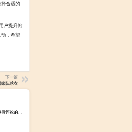
选择合适的
用户提升帖
互动，希望
下一篇
国家队球衣
华为入股众泰多少股份 - 老马qq业务网站下单注意事项 买点赞评论的网站