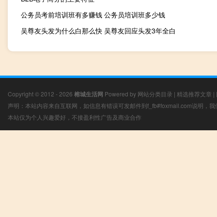
公务员考前培训班有多赚钱 公务员培训班多少钱
吴尊友头发为什么白那么快 吴尊友回应头发3年全白
Copyright © 2012 - 2026
榕城生活网
Powered by
网站分类目录
|
精选推荐文章
|
声明：本站内容来自互联网，如信息有错误可发邮件到f_fb#foxmail.com说明
本站仅为个人兴趣爱好，不接盈利性广告及商业合作