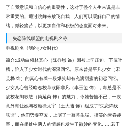
了自我意识和自信心的重要性，这对于整个人生来说是非
常重要的。通过跳舞来放飞自我，人们可以缓解自己的情
绪，减轻痛苦，以更加自信和积极的态度面对未来。
失恋阵线联盟的电视剧名称
电视剧名《我的少女时代》
简介:成功白领林真心（陈乔恩 饰）因被上司压迫、下属吐
槽，陷入了少女时代的深深回忆。原来曾是平凡少女（宋
芸桦 饰）的真心有着一段爆笑却有充满甜蜜的初恋回忆。
少女真心曾经暗恋校草欧阳非凡（李玉玺 饰），却总是不
敌校花陶敏敏（简延芮 饰）的魅力，令她苦恼不已，一次
意外却让她与校霸徐太宇（王大陆 饰）组成了“失恋阵线
联盟”，他们势要夺爱，上演了一幕幕生猛、搞笑的青春趣
事，而在相处中两人的情感也发生了微妙的变化……若干