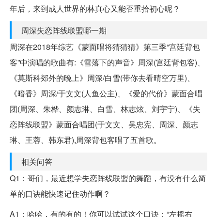
年后，来到成人世界的林真心又能否重拾初心呢？
周深失恋阵线联盟哪一期
周深在2018年综艺《蒙面唱将猜猜猜》第三季“宫廷背包
客”中演唱的歌曲有:《雪落下的声音》周深(宫廷背包客)、
《莫斯科郊外的晚上》周深/白雪(带你去看晴空万里)、
《暗香》周深/于文文(人鱼公主)、《爱的代价》蒙面合唱
团(周深、朱桦、颜志琳、白雪、林志炫、刘宇宁)、《失
恋阵线联盟》蒙面合唱团(于文文、吴忠宪、周深、颜志
琳、王蓉、韩东君),周深背包客唱了五首歌。
相关问答
Q1：哥们，最近想学失恋阵线联盟的舞蹈，有没有什么简
单的口诀能快速记住动作啊？
A1：哈哈，有的有的！你可以试试这个口诀：“左摇右