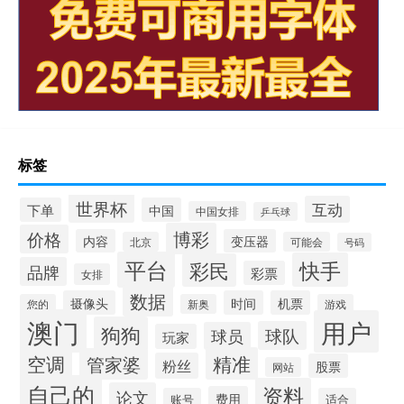
标签
世界杯
互动
下单
中国
中国女排
乒乓球
博彩
价格
内容
变压器
北京
可能会
号码
平台
快手
彩民
品牌
彩票
女排
数据
摄像头
时间
机票
您的
新奥
游戏
澳门
用户
狗狗
球队
球员
玩家
空调
精准
管家婆
粉丝
股票
网站
自己的
资料
论文
费用
账号
适合