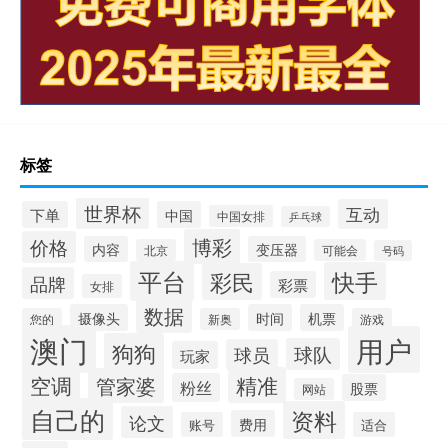
标签
世界杯
互动
下单
中国
中国女排
乒乓球
博彩
价格
内容
变压器
北京
可能会
号码
平台
快手
彩民
品牌
彩票
女排
数据
摄像头
时间
机票
您的
新奥
游戏
澳门
用户
狗狗
球队
球员
玩家
空调
精准
管家婆
粉丝
股票
网站
自己的
资料
论文
费用
账号
适合