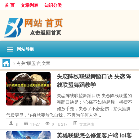
首 页
文章列表
知识分类
网站导航
>
有关“联盟”的文章
失恋阵线联盟舞蹈口诀 失恋阵
线联盟舞蹈教学
失恋阵线联盟舞蹈口诀 失恋阵线联盟的
舞蹈口诀是：“心痛不如跳起舞，摇摆不
如放手走，失恋了不必悲伤，抬头挺胸
气质更显，转身就要放飞自我，不再为任何人停...
sl
11-27
0
217
文章列表
英雄联盟怎么修复客户端 lol客