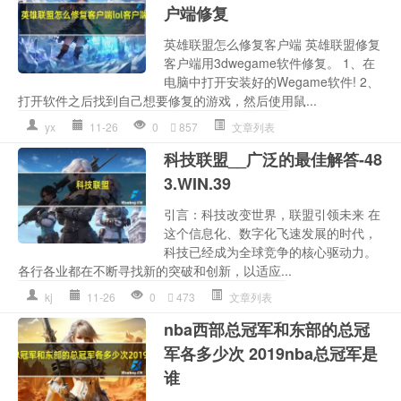
户端修复
英雄联盟怎么修复客户端 英雄联盟修复
客户端用3dwegame软件修复。 1、在
电脑中打开安装好的Wegame软件! 2、
打开软件之后找到自己想要修复的游戏，然后使用鼠...
yx
11-26
0
857
文章列表
科技联盟__广泛的最佳解答-48
3.WIN.39
引言：科技改变世界，联盟引领未来 在
这个信息化、数字化飞速发展的时代，
科技已经成为全球竞争的核心驱动力。
各行各业都在不断寻找新的突破和创新，以适应...
kj
11-26
0
473
文章列表
nba西部总冠军和东部的总冠
军各多少次 2019nba总冠军是
谁