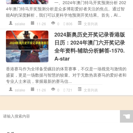
一、2024年澳门特马开奖预测分析 202
4年澳门特马开奖预测分析是众多博彩爱好者关注的焦点。通过智
能AI的深度解析，我们可以更科学地预测开奖结果。首先，AI...
sslake
11-26
0
806
文章列表
2024新奥历史开奖记录香港版
日历：2024年澳门六开奖记录
全年资料-辅助分析解答-1570.
A-star
香港赛马作为全球备受瞩目的体育赛事，不仅是一场视觉与激情的
盛宴，更是一场数据与智慧的较量。对于无数热衷赛马的爱好者和
专业人士来说，掌握最新的赛马信...
sslake
11-26
0
721
文章列表
☚