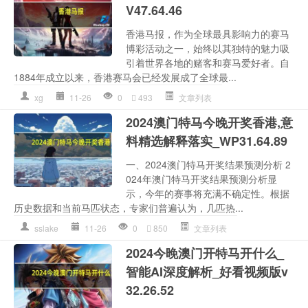
V47.64.46
香港马报，作为全球最具影响力的赛马
博彩活动之一，始终以其独特的魅力吸
引着世界各地的赌客和赛马爱好者。自
1884年成立以来，香港赛马会已经发展成了全球最...
xg
11-26
0
493
文章列表
2024澳门特马今晚开奖香港,意
料精选解释落实_WP31.64.89
一、2024澳门特马开奖结果预测分析 2
024年澳门特马开奖结果预测分析显
示，今年的赛事将充满不确定性。根据
历史数据和当前马匹状态，专家们普遍认为，几匹热...
sslake
11-26
0
850
文章列表
2024今晚澳门开特马开什么_
智能AI深度解析_好看视频版v
32.26.52