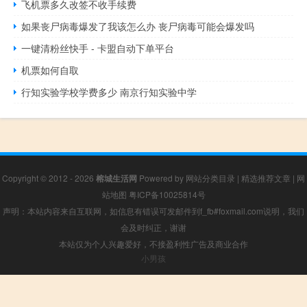
飞机票多久改签不收手续费
如果丧尸病毒爆发了我该怎么办 丧尸病毒可能会爆发吗
一键清粉丝快手 - 卡盟自动下单平台
机票如何自取
行知实验学校学费多少 南京行知实验中学
Copyright © 2012 - 2026
榕城生活网
Powered by
网站分类目录
|
精选推荐文章
|
网
站地图
粤ICP备10025814号
声明：本站内容来自互联网，如信息有错误可发邮件到f_fb#foxmail.com说明，我们
会及时纠正，谢谢
本站仅为个人兴趣爱好，不接盈利性广告及商业合作
小男孩