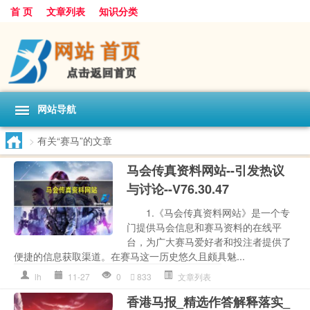
首 页
文章列表
知识分类
网站导航
>
有关“赛马”的文章
马会传真资料网站--引发热议
与讨论--V76.30.47
1.《马会传真资料网站》是一个专
门提供马会信息和赛马资料的在线平
台，为广大赛马爱好者和投注者提供了
便捷的信息获取渠道。在赛马这一历史悠久且颇具魅...
lh
11-27
0
833
文章列表
香港马报_精选作答解释落实_