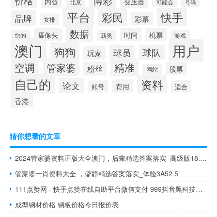
博彩
价格
内容
变压器
北京
可能会
号码
平台
快手
彩民
品牌
彩票
女排
数据
摄像头
时间
机票
您的
新奥
游戏
澳门
用户
狗狗
球队
球员
玩家
空调
精准
管家婆
粉丝
股票
网站
自己的
资料
论文
费用
账号
适合
香港
猜你想看的文章
2024管家婆资料正版大全澳门，后辈精选答案落实_高级版18.766
管家婆一肖资料大全 ，僻静精选答案落实_体验3A52.5
111点赞网 - 快手点赞在线自助平台微信支付 999抖音黑科技商城app
成型钢材价格 钢板价格今日报价表