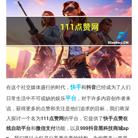
快手
在这个社交媒体盛行的时代，
和
抖音
已经成为了人们
平台
日常生活中不可或缺的娱乐
，对于许多内容创作者来
说，获得更多的点赞和关注是他们追求的目标，我们将深
入探讨一个名为
111点赞网
的平台，它提供了
快手点赞在
线自助平台
和
微信支付
功能，以及
999抖音黑科技商城ap
p
，我们将以小红书分享类文章的结构，为你带来一篇原