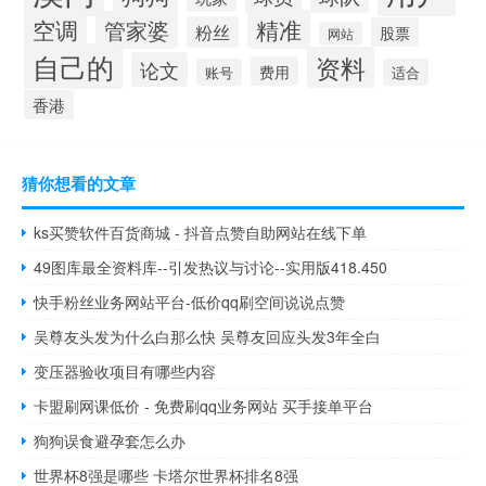
空调
精准
管家婆
粉丝
股票
网站
自己的
资料
论文
费用
账号
适合
香港
猜你想看的文章
ks买赞软件百货商城 - 抖音点赞自助网站在线下单
49图库最全资料库--引发热议与讨论--实用版418.450
快手粉丝业务网站平台-低价qq刷空间说说点赞
吴尊友头发为什么白那么快 吴尊友回应头发3年全白
变压器验收项目有哪些内容
卡盟刷网课低价 - 免费刷qq业务网站 买手接单平台
狗狗误食避孕套怎么办
世界杯8强是哪些 卡塔尔世界杯排名8强