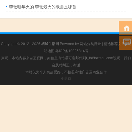
李玟哪年火的 李玟最火的歌曲是哪首
Copyright © 2012 - 2026
榕城生活网
Powered by
网站分类目录
|
精选推荐文章
|
网
站地图
粤ICP备10025814号
声明：本站内容来自互联网，如信息有错误可发邮件到f_fb#foxmail.com说明，我们
会及时纠正，谢谢
本站仅为个人兴趣爱好，不接盈利性广告及商业合作
小男孩