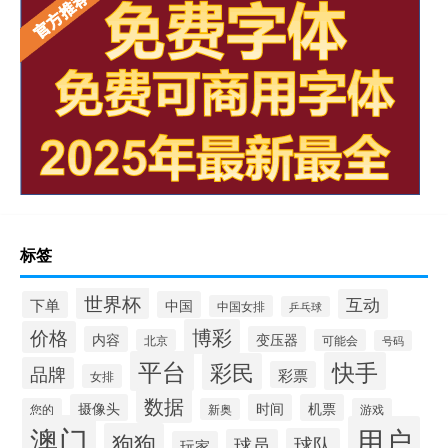
标签
世界杯
互动
下单
中国
中国女排
乒乓球
博彩
价格
内容
变压器
北京
可能会
号码
平台
快手
彩民
品牌
彩票
女排
数据
摄像头
时间
机票
您的
新奥
游戏
澳门
用户
狗狗
球队
球员
玩家