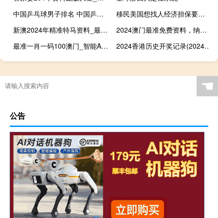
中国乒乓球男子排名 中国乒乓球队员排名
移民美国想找人经济担保要几多钱 移民到美国多少钱
新澳2024年精准特马资料_最佳选择_实用版030.530
2024澳门最准免费资料，纳宠精选答案落实_WDB949.187
最准一肖一码100澳门_智能AI深度解析_百度大脑版A12.26.86
2024香港历史开奖记录(2024香港开奖结果记录)--作答解释落实--V20.58.68
☚
公告