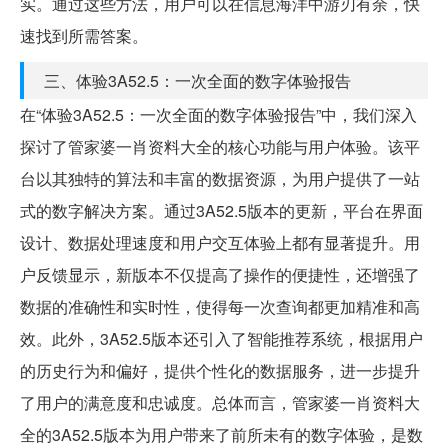
实。通过这些方法，用户可以在信息海洋中游刃有余，快
速找到所需答案。
三、体验3A52.5：一次全面的数字体验报告
在“体验3A52.5：一次全面的数字体验报告”中，我们深入
探讨了管家婆一肖资料大全的核心功能与用户体验。该平
台以其独特的算法和丰富的数据资源，为用户提供了一站
式的数字解决方案。通过3A52.5版本的更新，平台在界面
设计、数据处理速度和用户交互体验上都有显著提升。用
户反馈显示，新版本不仅提高了操作的便捷性，还增强了
数据的准确性和实时性，使得每一次查询都更加精准和高
效。此外，3A52.5版本还引入了智能推荐系统，根据用户
的历史行为和偏好，提供个性化的数据服务，进一步提升
了用户的满意度和忠诚度。总体而言，管家婆一肖资料大
全的3A52.5版本为用户带来了前所未有的数字体验，是数