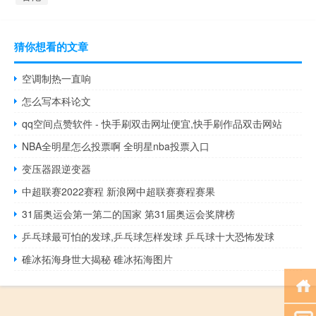
猜你想看的文章
空调制热一直响
怎么写本科论文
qq空间点赞软件 - 快手刷双击网址便宜,快手刷作品双击网站
NBA全明星怎么投票啊 全明星nba投票入口
变压器跟逆变器
中超联赛2022赛程 新浪网中超联赛赛程赛果
31届奥运会第一第二的国家 第31届奥运会奖牌榜
乒乓球最可怕的发球,乒乓球怎样发球 乒乓球十大恐怖发球
碓冰拓海身世大揭秘 碓冰拓海图片