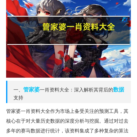
管家婆
数据
一、
一肖资料大全：深入解析其背后的
支持
管家婆一肖资料大全作为市场上备受关注的预测工具，其
核心在于对大量历史数据的深度分析与挖掘。通过对过去
多年的赛马数据进行统计，该资料集成了多种复杂的算法