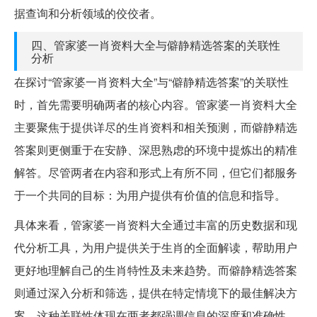
据查询和分析领域的佼佼者。
四、管家婆一肖资料大全与僻静精选答案的关联性
分析
在探讨“管家婆一肖资料大全”与“僻静精选答案”的关联性
时，首先需要明确两者的核心内容。管家婆一肖资料大全
主要聚焦于提供详尽的生肖资料和相关预测，而僻静精选
答案则更侧重于在安静、深思熟虑的环境中提炼出的精准
解答。尽管两者在内容和形式上有所不同，但它们都服务
于一个共同的目标：为用户提供有价值的信息和指导。
具体来看，管家婆一肖资料大全通过丰富的历史数据和现
代分析工具，为用户提供关于生肖的全面解读，帮助用户
更好地理解自己的生肖特性及未来趋势。而僻静精选答案
则通过深入分析和筛选，提供在特定情境下的最佳解决方
案。这种关联性体现在两者都强调信息的深度和准确性，