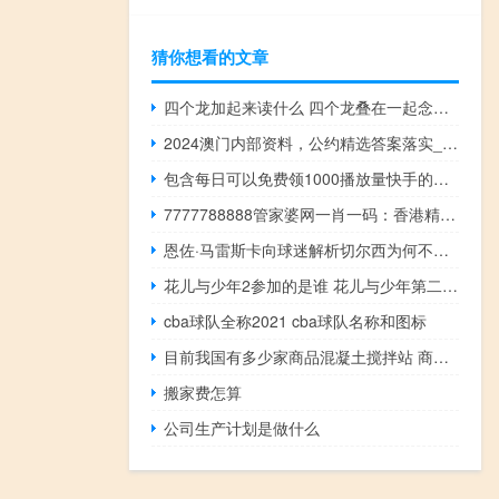
猜你想看的文章
四个龙加起来读什么 四个龙叠在一起念什么
2024澳门内部资料，公约精选答案落实_GD656.362
包含每日可以免费领1000播放量快手的词条 - 抖音每天涨一百粉丝正常吗
7777788888管家婆网一肖一码：香港精准资料期期准奖结果-全面的解析落实-3213.CC.163
恩佐·马雷斯卡向球迷解析切尔西为何不敌凯尔特人
花儿与少年2参加的是谁 花儿与少年第二季主题曲
cba球队全称2021 cba球队名称和图标
目前我国有多少家商品混凝土搅拌站 商品混凝土搅拌站
搬家费怎算
公司生产计划是做什么