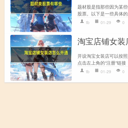
题材股是指那些因为某些
股票。以下是一些具体的题材
tb
01-29
0
淘宝店铺女装
开设淘宝女装店可以按照以
点击左上角的“注册”链接
tb
01-29
0