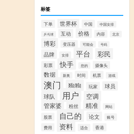
标签
世界杯
下单
中国
中国女排
价格
互动
内容
北京
乒乓球
博彩
变压器
可能会
号码
平台
彩民
品牌
女排
快手
彩票
摄像头
您的
数据
时间
机票
新奥
游戏
澳门
狗狗
球员
玩家
用户
空调
球队
精准
管家婆
粉丝
网站
自己的
论文
股票
账号
资料
费用
香港
适合