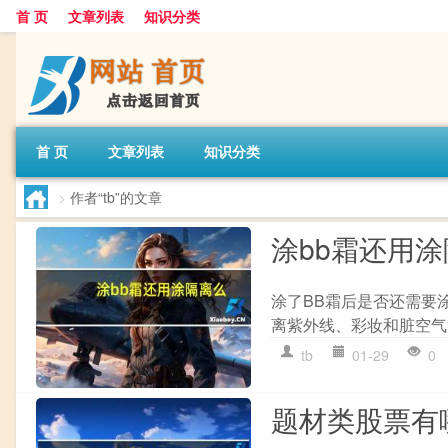
首 页
文章列表
知识分类
首 页
文章列表
知识分类
>
作者“tb”的文章
涂bb霜还用
涂了BB霜后是否还需要涂
离紫外线、彩妆和脏空气
tb
01-29
0
题材类股票有