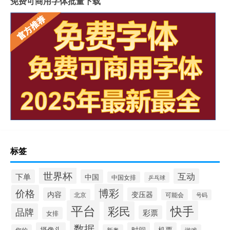
免费可商用字体批量下载
标签
世界杯
互动
下单
中国
中国女排
乒乓球
博彩
价格
内容
变压器
北京
可能会
号码
平台
快手
彩民
品牌
彩票
女排
数据
摄像头
时间
机票
您的
新奥
游戏