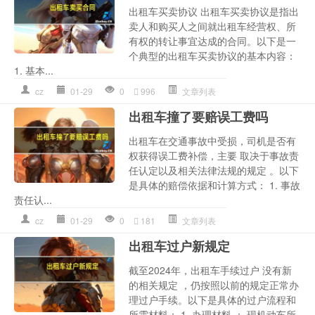
出租车买卖协议 出租车买卖协议是指出
卖人和购买人之间就出租车经营权、所
有权的转让事宜达成的合同。以下是一
个典型的出租车买卖协议的基本内容：
1. 基本...
cz
01-29
0
996
文章列表
出租车撞了要赔误工费吗
出租车在交通事故中受损，司机是否有
权获得误工费补偿，主要 取决于事故责
任认定以及相关法律法规的规定 。以下
是具体的赔偿依据和计算方式： 1. 事故
责任认...
cz
01-29
0
181
文章列表
出租车过户新规定
截至2024年，出租车手续过户 没有新
的相关规定 ，仍按照以前的规定正常办
理过户手续。以下是具体的过户流程和
所需材料： 1. 办理材料 ： 现机动车所