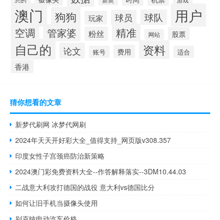
澳门
用户
狗狗
球队
球员
玩家
空调
精准
管家婆
粉丝
股票
网站
自己的
资料
论文
费用
账号
适合
香港
猜你想看的文章
新梦代刷网 冰梦代网刷
2024年天天开好彩大全_值得支持_网页版v308.357
印度女性子宫颈癌防治新策略
2024澳门彩免费资料大全--作答解释落实--3DM10.44.03
二战意大利攻打德国的战役 意大利vs德国比分
如何让旧手机当摄像头使用
别克纯电动汽车价格