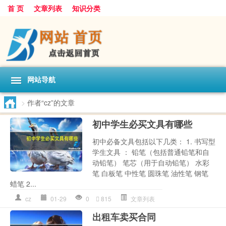
首 页
文章列表
知识分类
网站导航
>
作者“cz”的文章
初中学生必买文具有哪些
初中必备文具包括以下几类： 1. 书写型
学生文具 ： 铅笔（包括普通铅笔和自
动铅笔） 笔芯（用于自动铅笔） 水彩
笔 白板笔 中性笔 圆珠笔 油性笔 钢笔
蜡笔 2...
cz
01-29
0
815
文章列表
出租车卖买合同