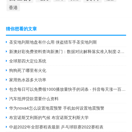
香港
猜你想看的文章
圣安地列斯地盘有什么用 侠盗猎车手圣安地列斯
新澳好彩免费资料查询新澳门：数据对比解释落实准入制度-2075.PL.192
全球那四大定位系统
狗狗死了哪里有火化
家用热水器多大功率
包含每日可以免费领1000播放量快手的词条 - 抖音每天涨一百粉丝正常吗
汽车抵押贷款需要什么资料
华为nova4怎么设置地震预警 手机如何设置地震预警
布宜诺斯艾利斯的气候 布宜诺斯艾利斯大学
中超2022年全部赛程表最新 乒乓球联赛2022赛程表