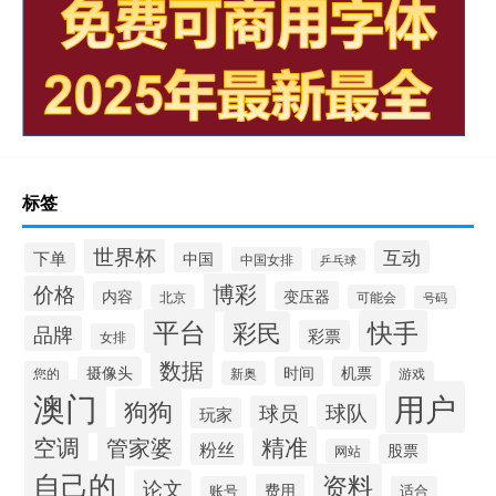
标签
世界杯
互动
下单
中国
中国女排
乒乓球
博彩
价格
内容
变压器
北京
可能会
号码
平台
快手
彩民
品牌
彩票
女排
数据
摄像头
时间
机票
您的
新奥
游戏
澳门
用户
狗狗
球队
球员
玩家
空调
精准
管家婆
粉丝
股票
网站
自己的
资料
论文
费用
账号
适合