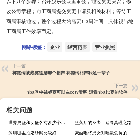
以下几个步骤：召开股东会或董事会，通过变更决议；修
改公司章程；向工商局提交变更申请及相关材料；等待工
商局审核通过，整个过程大约需要1-2周时间，具体视当地
工商局工作效率而定。
网络标签：
企业
经营范围
营业执照
上一篇
郭德纲被藏獒追是哪个相声 郭德纲相声我这一辈子
下一篇
nba季中锦标赛可以在cctv看吗 观看nba比赛的软件
相关问题
世界男篮和女篮各有多少个国家队 中国篮球国家队名单
堕落后的圣者：追寻真理之路
深圳哪里拍婚纱照比较好
蒙面唱将男女对唱最爱你的人是我是谁 杨宗纬最爱原唱是谁