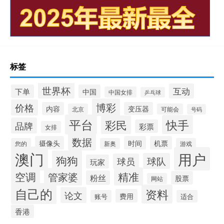
标签
世界杯
互动
下单
中国
中国女排
乒乓球
博彩
价格
内容
变压器
北京
可能会
号码
平台
快手
彩民
品牌
彩票
女排
数据
摄像头
时间
机票
您的
新奥
游戏
澳门
用户
狗狗
球队
球员
玩家
空调
精准
管家婆
粉丝
股票
网站
自己的
资料
论文
费用
账号
适合
香港