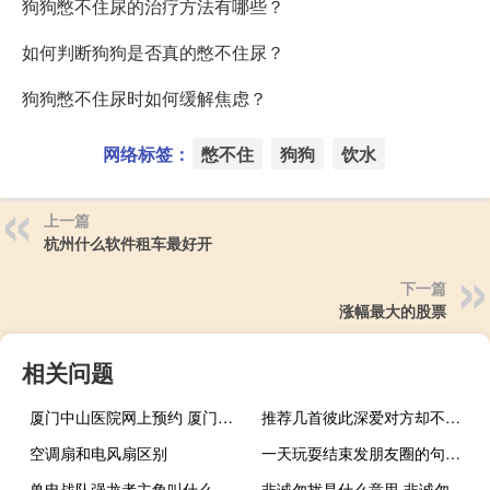
狗狗憋不住尿的治疗方法有哪些？
如何判断狗狗是否真的憋不住尿？
狗狗憋不住尿时如何缓解焦虑？
网络标签：
憋不住
狗狗
饮水
上一篇
杭州什么软件租车最好开
下一篇
涨幅最大的股票
相关问题
厦门中山医院网上预约 厦门妇幼保健医院预约
推荐几首彼此深爱对方却不能在一起的伤感好听歌曲 最好听的伤感歌曲
空调扇和电风扇区别
一天玩耍结束发朋友圈的句子 四年前的今天发过的朋友圈
兽电战队强龙者主角叫什么 兽电战队强龙者动漫
非诚勿扰是什么意思 非诚勿扰征婚启事