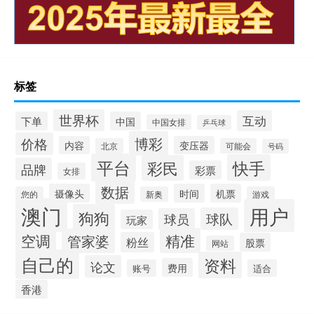
标签
世界杯
互动
下单
中国
中国女排
乒乓球
博彩
价格
内容
变压器
北京
可能会
号码
平台
快手
彩民
品牌
彩票
女排
数据
摄像头
时间
机票
您的
新奥
游戏
澳门
用户
狗狗
球队
球员
玩家
空调
精准
管家婆
粉丝
股票
网站
自己的
资料
论文
费用
账号
适合
香港