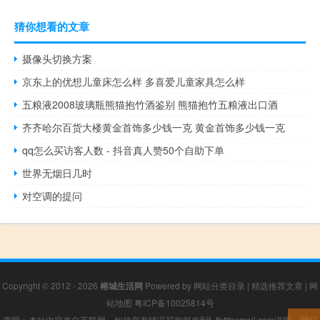
猜你想看的文章
摄像头切换方案
京东上的优想儿童床怎么样 多喜爱儿童家具怎么样
五粮液2008玻璃瓶熊猫抱竹酒鉴别 熊猫抱竹五粮液出口酒
齐齐哈尔百货大楼黄金首饰多少钱一克 黄金首饰多少钱一克
qq怎么买访客人数 - 抖音真人赞50个自助下单
世界无烟日几时
对空调的提问
Copyright © 2012 - 2026
榕城生活网
Powered by
网站分类目录
|
精选推荐文章
|
网
站地图
粤ICP备10025814号
声明：本站内容来自互联网，如信息有错误可发邮件到f_fb#foxmail.com说明，我们