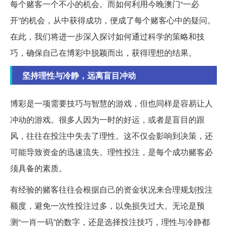
每个赌客一个不小的机会。而如何利用今晚澳门“一必
开”的机会，从中获得成功，便成了每个赌客心中的疑问。
在此，我们将进一步深入探讨如何通过科学的策略和技
巧，确保自己在博彩中脱颖而出，获得理想的结果。
坚持理性与冷静，远离盲目冲动
博彩是一项需要技巧与智慧的游戏，但也同样是容易让人
冲动的游戏。很多人因为一时的好运，或者是盲目的跟
风，往往在投注中失去了理性。这不仅会影响到决策，还
可能导致资金的迅速流失。理性投注，是每个成功赌客必
须具备的素质。
有经验的赌客往往会根据自己的资金状况来合理规划投注
额度，避免一次性投注过多，以免损失过大。无论是预
测“一肖一码”的数字，还是选择投注技巧，理性与冷静都