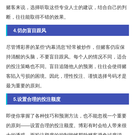
赌客来说，选择听取这些专业人士的建议，结合自己的判
断，往往能取得不错的效果。
4.切勿盲目跟风
尽管博彩界的某些“内幕消息”经常被炒作，但赌客仍应保
持清醒的头脑，不要盲目跟风。每个人的情况不同，适合
的投注策略也不同。盲目追随他人的预测，往往会使得赌
客陷入亏损的困境。因此，理性投注、谨慎选择号码才是
最为重要的原则。
5.设置合理的投注额度
即使你掌握了各种技巧和预测方法，也不能忽视一个重要
的原则——设置合理的投注额度。博彩有时会给人带来很
大的诱惑，而投注额度的控制能够帮助赌客避免过度消