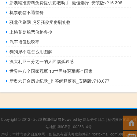
新澳精准资料免费提供彩吧助手_最佳选择_安装版v216.306
机票改签不退差价
骚北代刷网 虎牙骚俊卖房刷礼物
上桃花岛船票价格多少
汽车增值税税率
狗狗尿不湿怎么用图解
澳大利亚三分之一的人面临孤独感
世界杯八个国家冠军 10世界杯冠军哪个国家
新奥六开合历史纪录_作答解释落实_安装版v718.677
Copyright © 2012 - 2026
榕城生活网
Powered by
网站分类目录
|
精选推荐文章
|
网
站地图
粤ICP备10025814号
声明：本站内容来自互联网，如信息有错误可发邮件到f_fb#foxmail.com说明，我们