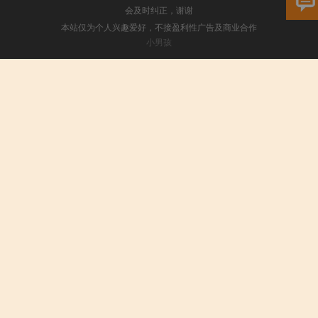
会及时纠正，谢谢
本站仅为个人兴趣爱好，不接盈利性广告及商业合作
小男孩