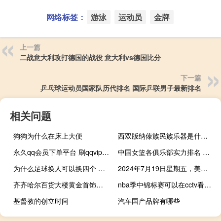
网络标签：
游泳
运动员
金牌
上一篇
二战意大利攻打德国的战役 意大利vs德国比分
下一篇
乒乓球运动员国家队历代排名 国际乒联男子最新排名
相关问题
狗狗为什么在床上大便
西双版纳傣族民族乐器是什么 芦笙是哪个民族的乐器
永久qq会员下单平台 刷qqvip网站卡盟(qq会员刷永久网站地址)
中国女篮各俱乐部实力排名 中国女篮谁最厉害
为什么足球换人可以换四个 足球比赛可以换几个人
2024年7月19日星期五，美国主要股指的表现分析
齐齐哈尔百货大楼黄金首饰多少钱一克 黄金首饰多少钱一克
nba季中锦标赛可以在cctv看吗 观看nba比赛的软件
基督教的创立时间
汽车国产品牌有哪些