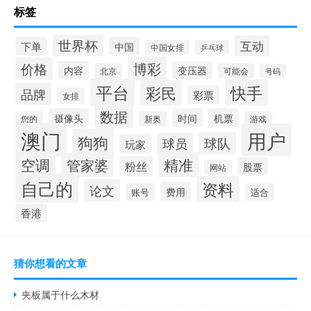
标签
世界杯
互动
下单
中国
中国女排
乒乓球
博彩
价格
内容
变压器
北京
可能会
号码
平台
快手
彩民
品牌
彩票
女排
数据
摄像头
时间
机票
您的
新奥
游戏
澳门
用户
狗狗
球队
球员
玩家
空调
精准
管家婆
粉丝
股票
网站
自己的
资料
论文
费用
账号
适合
香港
猜你想看的文章
夹板属于什么木材