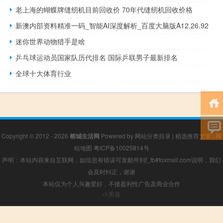
老上海的蝴蝶牌缝纫机目前回收价 70年代缝纫机回收价格
新澳内部资料精准一码_智能AI深度解析_百度大脑版A12.26.92
迷你世界动物猎手是啥
乒乓球运动员国家队历代排名 国际乒联男子最新排名
全球十大体育行业
Copyright © 2012 - 2026
榕城生活网
Powered by
网站分类目录
|
精选推荐文章
|
网
站地图
粤ICP备10025814号
声明：本站内容来自互联网，如信息有错误可发邮件到f_fb#foxmail.com说明，我们
会及时纠正，谢谢
本站仅为个人兴趣爱好，不接盈利性广告及商业合作
小男孩