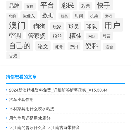
平台
快手
彩民
品牌
彩票
女排
数据
摄像头
时间
机票
您的
新奥
游戏
澳门
用户
狗狗
球队
球员
玩家
空调
精准
管家婆
粉丝
股票
网站
自己的
资料
论文
费用
账号
适合
香港
猜你想看的文章
2024新澳精准资料免费_详细解答解释落实_V15.30.44
汽车座套作用
木材家具用什么胶水粘接
用气垫号还是用bb霜好
忆江南的曾读什么音 忆江南古诗带拼音