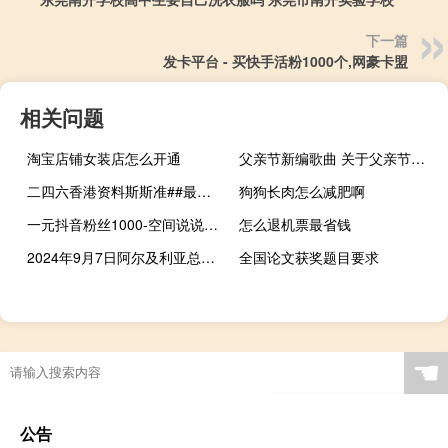
下一篇
发卡平台 - 买快手活粉1000个,网豪卡盟
相关问题
淘宝店铺女装店怎么开通
父亲节新编歌曲 关于父亲节的歌曲
二四六香港资料斯斯准##最经典的诗意数据对比解释落实-1870.CC.89
狗狗长肉怎么减肥啊
一元抖音粉丝1000-空间说说点赞业务10赞
怎么退机票最省钱
2024年9月7日阿尔及利亚总统选举的重要信息
全国论文获奖题目要求
☚
公告