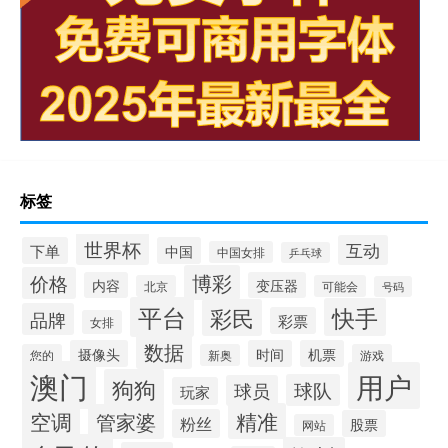
标签
世界杯
互动
下单
中国
中国女排
乒乓球
博彩
价格
内容
变压器
北京
可能会
号码
平台
快手
彩民
品牌
彩票
女排
数据
摄像头
时间
机票
您的
新奥
游戏
澳门
用户
狗狗
球队
球员
玩家
空调
精准
管家婆
粉丝
股票
网站