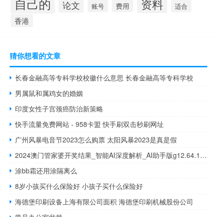
自己的
资料
论文
费用
账号
适合
香港
猜你想看的文章
长春金融高等专科学校校徽什么意思 长春金融高等专科学校
男属鼠和属鸡女的婚姻
印度女性子宫颈癌防治新策略
快手流量免费网站 - 958卡盟 快手刷双击秒刷网址
广州风暴电音节2023怎么购票 太阳风暴2023是真是假
2024澳门管家婆开奖结果_智能AI深度解析_AI助手版g12.64.1402
涂bb霜还用涂隔离么
8岁小孩买什么保险好 小孩子买什么保险好
海德堡印刷设备上海有限公司面积 海德堡印刷机械股份公司
常见办公室盆栽