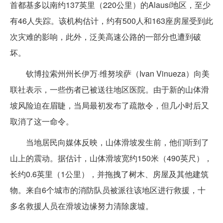
首都基多以南约137英里（220公里）的Alausí地区，至少
有46人失踪。该机构估计，约有500人和163座房屋受到此
次灾难的影响，此外，泛美高速公路的一部分也遭到破
坏。
钦博拉索州州长伊万·维努埃萨（Ivan Vinueza）向美
联社表示，一些伤者已被送往地区医院。由于新的山体滑
坡风险迫在眉睫，当局最初发布了疏散令，但几小时后又
取消了这一命令。
当地居民向媒体反映，山体滑坡发生前，他们听到了
山上的震动。据估计，山体滑坡宽约150米（490英尺），
长约0.6英里（1公里），并拖拽了树木、房屋及其他建筑
物。来自6个城市的消防队员被派往该地区进行救援，十
多名救援人员在滑坡边缘努力清除废墟。