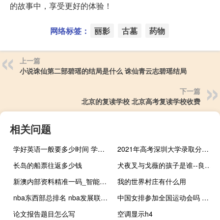
的故事中，享受更好的体验！
网络标签：
丽影
古墓
药物
上一篇
小说诛仙第二部碧瑶的结局是什么 诛仙青云志碧瑶结局
下一篇
北京的复读学校 北京高考复读学校收费
相关问题
学好英语一般要多少时间 学习英语需要多少钱
2021年高考深圳大学录取分数线 深圳大学历年录取分数线
长岛的船票往返多少钱
犬夜叉与戈薇的孩子是谁--良心企业，值得支持--网页版v245.442
新澳内部资料精准一码_智能AI深度解析_百度大脑版A12.26.92
我的世界村庄有什么用
nba东西部总排名 nba发展联盟球队排名
中国女排参加全国运动会吗 中国女排参加重要活动
论文报告题目怎么写
空调显示h4