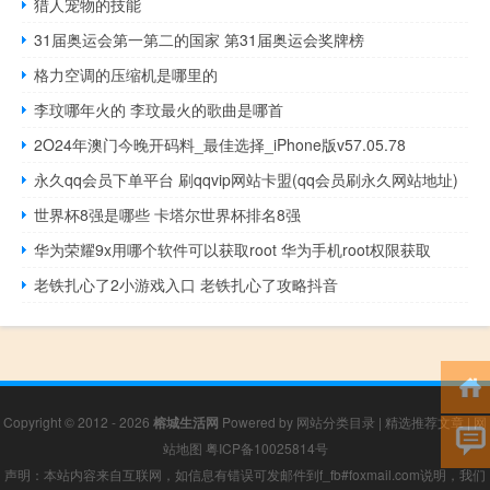
猎人宠物的技能
31届奥运会第一第二的国家 第31届奥运会奖牌榜
格力空调的压缩机是哪里的
李玟哪年火的 李玟最火的歌曲是哪首
2O24年澳门今晚开码料_最佳选择_iPhone版v57.05.78
永久qq会员下单平台 刷qqvip网站卡盟(qq会员刷永久网站地址)
世界杯8强是哪些 卡塔尔世界杯排名8强
华为荣耀9x用哪个软件可以获取root 华为手机root权限获取
老铁扎心了2小游戏入口 老铁扎心了攻略抖音
Copyright © 2012 - 2026
榕城生活网
Powered by
网站分类目录
|
精选推荐文章
|
网
站地图
粤ICP备10025814号
声明：本站内容来自互联网，如信息有错误可发邮件到f_fb#foxmail.com说明，我们