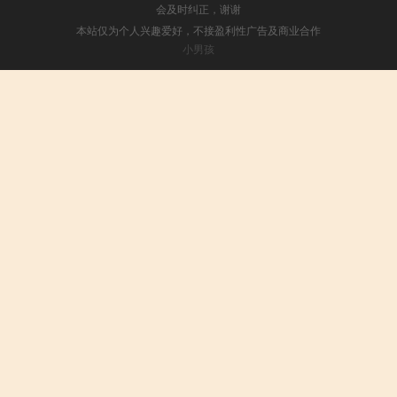
会及时纠正，谢谢
本站仅为个人兴趣爱好，不接盈利性广告及商业合作
小男孩