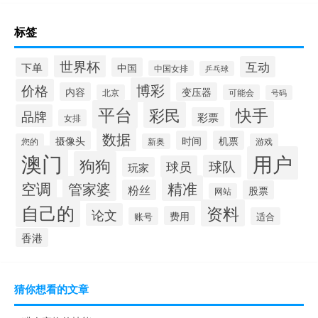
标签
世界杯
互动
下单
中国
中国女排
乒乓球
博彩
价格
内容
变压器
北京
可能会
号码
平台
快手
彩民
品牌
彩票
女排
数据
摄像头
时间
机票
您的
新奥
游戏
澳门
用户
狗狗
球队
球员
玩家
空调
精准
管家婆
粉丝
股票
网站
自己的
资料
论文
费用
账号
适合
香港
猜你想看的文章