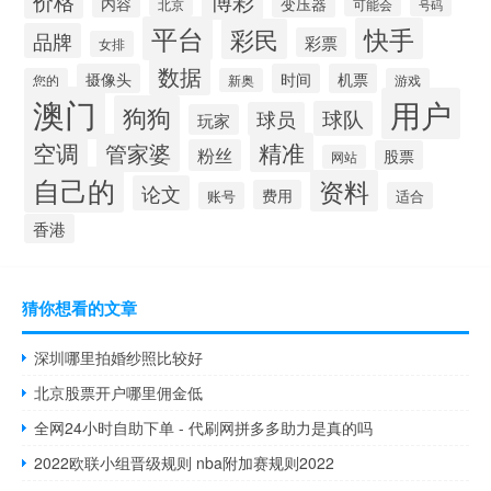
博彩
价格
内容
变压器
北京
可能会
号码
平台
快手
彩民
品牌
彩票
女排
数据
摄像头
时间
机票
您的
新奥
游戏
澳门
用户
狗狗
球队
球员
玩家
空调
精准
管家婆
粉丝
股票
网站
自己的
资料
论文
费用
账号
适合
香港
猜你想看的文章
深圳哪里拍婚纱照比较好
北京股票开户哪里佣金低
全网24小时自助下单 - 代刷网拼多多助力是真的吗
2022欧联小组晋级规则 nba附加赛规则2022