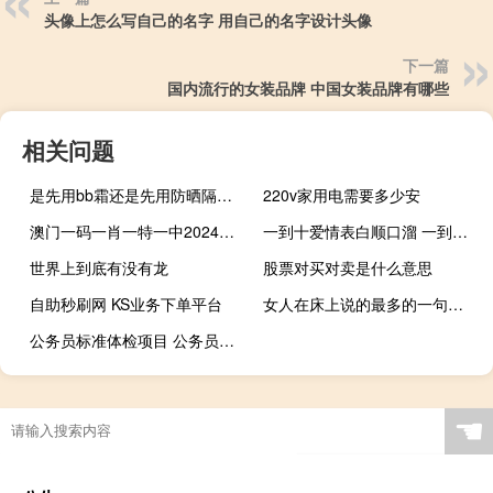
头像上怎么写自己的名字 用自己的名字设计头像
下一篇
国内流行的女装品牌 中国女装品牌有哪些
相关问题
是先用bb霜还是先用防晒隔离霜
220v家用电需要多少安
澳门一码一肖一特一中2024，浑家精选答案落实_钻石版482.112
一到十爱情表白顺口溜 一到十爱情表白顺口溜
世界上到底有没有龙
股票对买对卖是什么意思
自助秒刷网 KS业务下单平台
女人在床上说的最多的一句话是什么 男人在床上最爱听的26句话
公务员标准体检项目 公务员的通用体检标准
☚