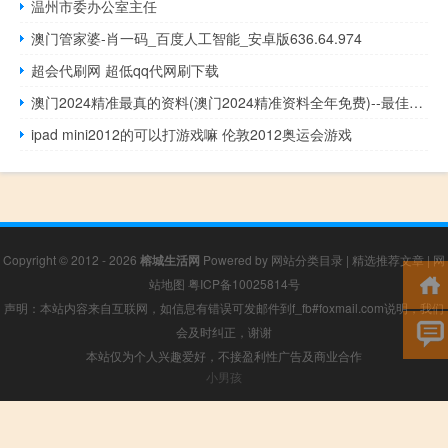
温州市委办公室主任
澳门管家婆-肖一码_百度人工智能_安卓版636.64.974
超会代刷网 超低qq代网刷下载
澳门2024精准最真的资料(澳门2024精准资料全年免费)--最佳选择--主页版v556.472
ipad mini2012的可以打游戏嘛 伦敦2012奥运会游戏
Copyright © 2012 - 2026
榕城生活网
Powered by
网站分类目录
|
精选推荐文章
|
网
站地图
粤ICP备10025814号
声明：本站内容来自互联网，如信息有错误可发邮件到f_fb#foxmail.com说明，我们
会及时纠正，谢谢
本站仅为个人兴趣爱好，不接盈利性广告及商业合作
小男孩