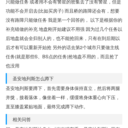
只能做任务 或者用不会有警星的密集去了没有警星，但是
功能不会开启去(比如买房子) 而且桥的路障还会有，想要
没有路障只能做任务 我是第一个回答的， 以下是根据你的
补充错做的补充 地盘刚开始建议不用强 因为过几个任务以
后地盘就会全归别人的，也不能抢回来，只有在到后期以
后才有可以重新开始抢 另外的话去第2个城市只要做主线
任务(就是那些S、BS点的任务)抢地盘不用的，而且抢了
也没用
圣安地列斯怎么蹲下
圣安地列斯要蹲下，首先需要身体保持直立，然后将两腿
并拢，接着落体，像坐着一样，缓缓将身体重心向下压，
直至膝盖紧贴地面，最终完成蹲下动作。
相关问答