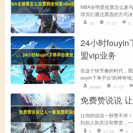
NBA全明星投票怎么参
球员们通过票选的方式决定
nb
11-27
0
24小时fouy
盟vip业务
在这个快节奏的时代，我
ouyin下单平台”的神奇
sslake
11-27
免费赞说说 
让你的说说一秒赞不停！
到别人的关注和赞赏，一
lf
11-26
0