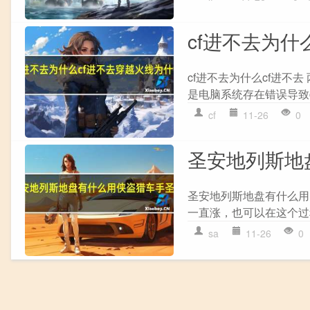
cf进不去为什
cf进不去为什么cf进不
是电脑系统存在错误导致cf无
cf
11-26
0
圣安地列斯地
圣安地列斯地盘有什么用
一直涨，也可以在这个过程
sa
11-26
0