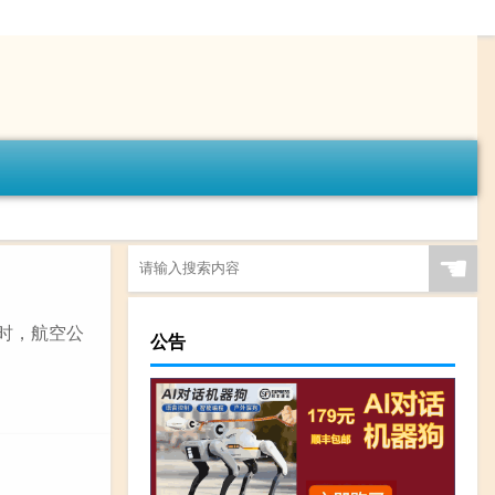
☚
票时，航空公
公告