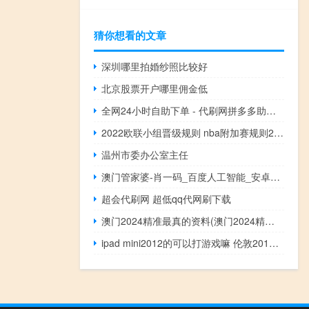
猜你想看的文章
深圳哪里拍婚纱照比较好
北京股票开户哪里佣金低
全网24小时自助下单 - 代刷网拼多多助力是真的吗
2022欧联小组晋级规则 nba附加赛规则2022
温州市委办公室主任
澳门管家婆-肖一码_百度人工智能_安卓版636.64.974
超会代刷网 超低qq代网刷下载
澳门2024精准最真的资料(澳门2024精准资料全年免费)--最佳选择--主页版v556.472
ipad mini2012的可以打游戏嘛 伦敦2012奥运会游戏