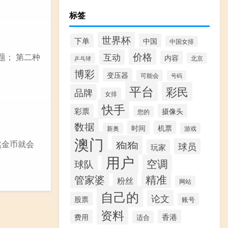
标签
世界杯
下单
中国
中国女排
价格
题； 第二种
互动
内容
北京
乒乓球
博彩
变压器
可能会
号码
平台
彩民
品牌
女排
快手
彩票
摄像头
您的
数据
时间
机票
新奥
游戏
澳门
狗狗
然金币就会
球员
玩家
用户
空调
球队
精准
管家婆
粉丝
网站
自己的
论文
股票
账号
资料
费用
香港
适合