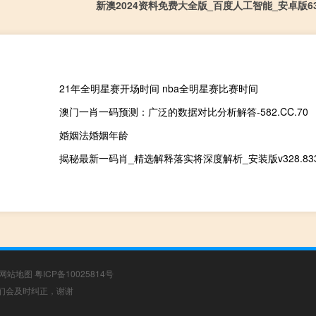
新澳2024资料免费大全版_百度人工智能_安卓版636.
21年全明星赛开场时间 nba全明星赛比赛时间
澳门一肖一码预测：广泛的数据对比分析解答-582.CC.70
婚姻法婚姻年龄
揭秘最新一码肖_精选解释落实将深度解析_安装版v328.83
网站地图
粤ICP备10025814号
，我们会及时纠正，谢谢