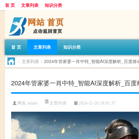
首 页
文章列表
知识分类
首 页
文章列表
知识分类
>
文章列表
>
2024年管家婆一肖中特_智能AI深度解析_百度移动统
2024年管家婆一肖中特_智能AI深度解析_百度移
文章列表
网友:
sslake
2024-11-26 18:01:37