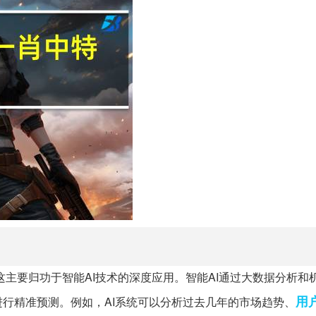
这主要归功于智能AI技术的深度应用。智能AI通过大数据分析和
用
行精准预测。例如，AI系统可以分析过去几年的市场趋势、