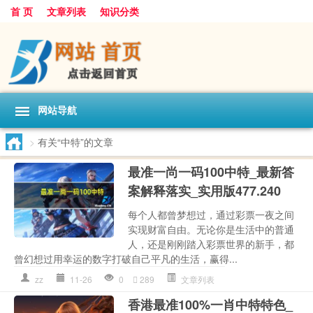
首 页
文章列表
知识分类
网站导航
>
有关“中特”的文章
最准一尚一码100中特_最新答
案解释落实_实用版477.240
每个人都曾梦想过，通过彩票一夜之间
实现财富自由。无论你是生活中的普通
人，还是刚刚踏入彩票世界的新手，都
曾幻想过用幸运的数字打破自己平凡的生活，赢得...
zz
11-26
0
289
文章列表
香港最准100%一肖中特特色_