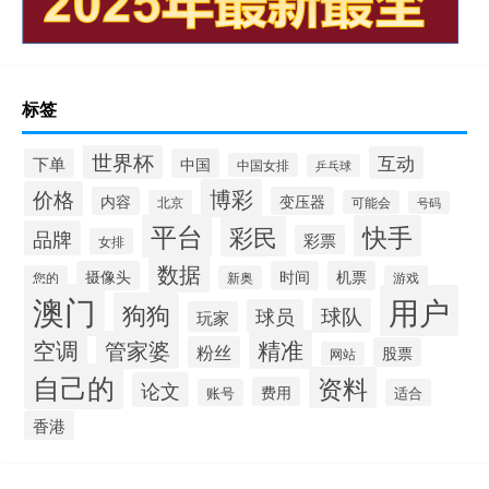
标签
世界杯
互动
下单
中国
中国女排
乒乓球
博彩
价格
内容
变压器
北京
可能会
号码
平台
快手
彩民
品牌
彩票
女排
数据
摄像头
时间
机票
您的
新奥
游戏
澳门
用户
狗狗
球队
球员
玩家
空调
精准
管家婆
粉丝
股票
网站
自己的
资料
论文
费用
账号
适合
香港