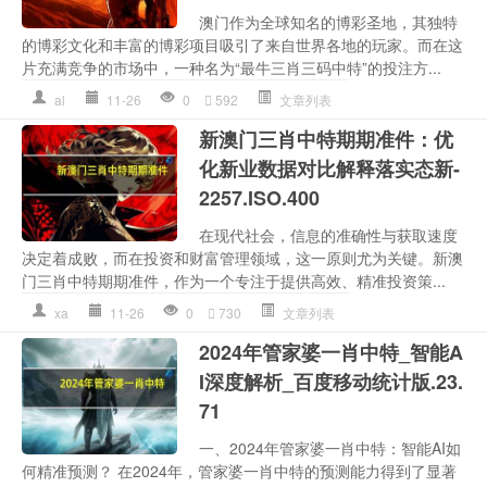
澳门作为全球知名的博彩圣地，其独特
的博彩文化和丰富的博彩项目吸引了来自世界各地的玩家。而在这
片充满竞争的市场中，一种名为“最牛三肖三码中特”的投注方...
al
11-26
0
592
文章列表
新澳门三肖中特期期准件：优
化新业数据对比解释落实态新-
2257.ISO.400
在现代社会，信息的准确性与获取速度
决定着成败，而在投资和财富管理领域，这一原则尤为关键。新澳
门三肖中特期期准件，作为一个专注于提供高效、精准投资策...
xa
11-26
0
730
文章列表
2024年管家婆一肖中特_智能A
I深度解析_百度移动统计版.23.
71
一、2024年管家婆一肖中特：智能AI如
何精准预测？ 在2024年，管家婆一肖中特的预测能力得到了显著