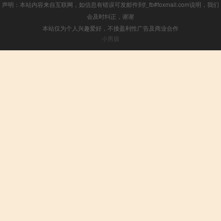
声明：本站内容来自互联网，如信息有错误可发邮件到f_fb#foxmail.com说明，我们
会及时纠正，谢谢
本站仅为个人兴趣爱好，不接盈利性广告及商业合作
小男孩