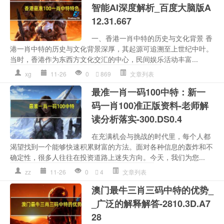
智能AI深度解析_百度大脑版A
12.31.667
一、香港一肖中特的历史与文化背景 香
港一肖中特的历史与文化背景深厚，其起源可追溯至上世纪中叶。
当时，香港作为东西方文化交汇的中心，民间娱乐活动丰富...
xg
11-26
0
869
文章列表
最准一肖一码100中特：新一
码一肖100准正版资料-老师解
读分析落实-300.DS0.4
在充满机会与挑战的时代里，每个人都
渴望找到一个能够快速积累财富的方法。面对各种信息的轰炸和不
确定性，很多人往往在投资道路上迷失方向。今天，我们为您...
zz
11-26
0
4
文章列表
澳门最牛三肖三码中特的优势_
_广泛的解释解答-2810.3D.A7
28