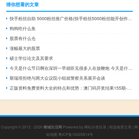
猜你想看的文章
快手粉丝自助 5000粉丝推广价格(快手粉丝5000粉丝能开创作者)
狗狗吃什么鱼
股票有什么仓
涨幅最大的股票
硕士学位论文及其要求
今天是什么节日啊在深圳一早就听见很多人在放鞭炮 今天是什么日子放鞭炮
斯瑞塔拒绝与两大众议院小组就警察关系展开会谈
正版资料免费资料大全的特点和优势：澳门码开奖结果155期-辅助精确分析-2094.PL.211
Copyright © 2012 - 2026
榕城生活网
Powered by
网站分类目录
|
精选推荐文章
|
网
站地图
粤ICP备10025814号