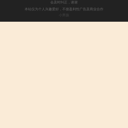
会及时纠正，谢谢
本站仅为个人兴趣爱好，不接盈利性广告及商业合作
小男孩