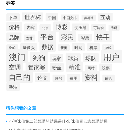
标签
世界杯
互动
下单
中国
中国女排
乒乓球
博彩
价格
内容
变压器
北京
可能会
号码
平台
快手
彩民
品牌
彩票
女排
数据
摄像头
时间
机票
您的
新奥
游戏
澳门
用户
狗狗
球队
球员
玩家
空调
精准
管家婆
粉丝
股票
网站
自己的
资料
论文
费用
账号
适合
香港
猜你想看的文章
小说诛仙第二部碧瑶的结局是什么 诛仙青云志碧瑶结局