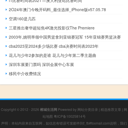
f1比赛时间表2021 f1澳大利亚站比赛时间
2O24年澳门今晚开码料_最佳选择_iPhone版v57.05.78
空调160是几匹
三星推出奢华超短焦4K激光投影仪The Premiere
‎2003年,姚明率领中国男篮拿到亚锦赛冠军 15年亚锦赛男篮决赛
cba2023至2024多少场比赛 cba决赛时间表2023年
花儿与少年2参加的是谁 花儿与少年第二季主题曲
深圳车展要门票吗 深圳会展中心车展
移民中介收费情况
Copyright © 2012 - 2026
榕城生活网
Powered by
网站分类目录
|
精选推荐文章
|
网
站地图
粤ICP备10025814号
声明：本站内容来自互联网，如信息有错误可发邮件到f_fb#foxmail.com说明，我们