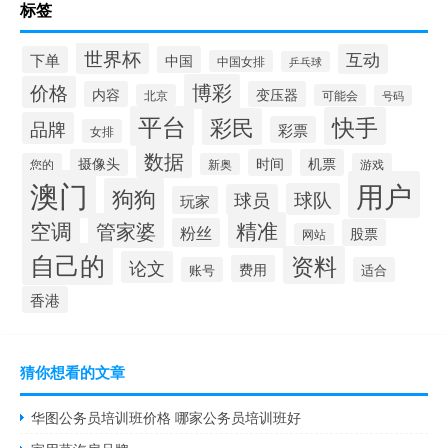
标签
世界杯
互动
下单
中国
中国女排
乒乓球
博彩
价格
内容
变压器
北京
可能会
号码
平台
快手
彩民
品牌
彩票
女排
数据
摄像头
时间
机票
您的
新奥
游戏
澳门
用户
狗狗
球队
球员
玩家
空调
精准
管家婆
粉丝
股票
网站
自己的
资料
论文
费用
账号
适合
香港
猜你想看的文章
华图公务员培训班价格 哪家公务员培训班好