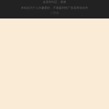
会及时纠正，谢谢
本站仅为个人兴趣爱好，不接盈利性广告及商业合作
小男孩