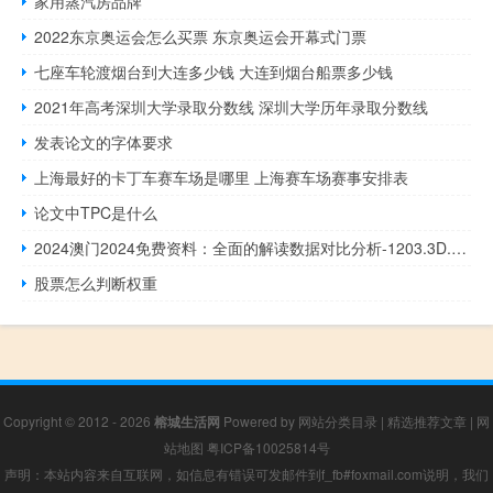
家用蒸汽房品牌
2022东京奥运会怎么买票 东京奥运会开幕式门票
七座车轮渡烟台到大连多少钱 大连到烟台船票多少钱
2021年高考深圳大学录取分数线 深圳大学历年录取分数线
发表论文的字体要求
上海最好的卡丁车赛车场是哪里 上海赛车场赛事安排表
论文中TPC是什么
2024澳门2024免费资料：全面的解读数据对比分析-1203.3D.A52
股票怎么判断权重
Copyright © 2012 - 2026
榕城生活网
Powered by
网站分类目录
|
精选推荐文章
|
网
站地图
粤ICP备10025814号
声明：本站内容来自互联网，如信息有错误可发邮件到f_fb#foxmail.com说明，我们