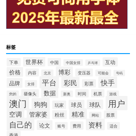
标签
世界杯
互动
下单
中国
中国女排
乒乓球
博彩
价格
内容
变压器
北京
可能会
号码
平台
快手
彩民
品牌
彩票
女排
数据
摄像头
时间
机票
您的
新奥
游戏
澳门
用户
狗狗
球队
球员
玩家
空调
精准
管家婆
粉丝
股票
网站
自己的
资料
论文
费用
账号
适合
香港