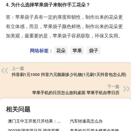
4. 为什么选择苹果袋子来制作手工花朵？
答：苹果袋子具有一定的厚度和韧性，制作出来的花朵更
有立体感，而且，苹果袋子颜色鲜艳，制作出来的花朵更
加美观，最重要的是，苹果袋子容易获取，环保又实用。
网络标签：
花朵
苹果
袋子
上一篇
抖音刷1元1000 抖音六元能刷多少礼物(1元刷1天抖音包怎么用)
下一篇
苹果手机的日历怎么放到桌面 苹果手机自带日历
相关问题
澳门王中王开奖只开结果：广泛的AI最佳解答-3543.ISO.662
汽车转速高怎么办
2022年国庆节日历 国庆节图片2022新图片
齐齐哈尔百货大楼黄金首饰多少钱一克 黄金首饰多少钱一克