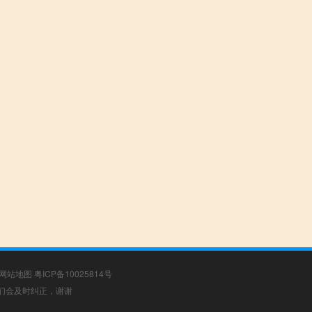
网站地图
粤ICP备10025814号
，我们会及时纠正，谢谢