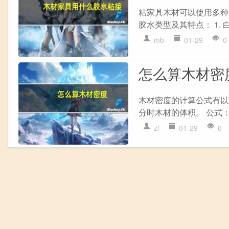
粘家具木材可以使用多种
胶水类型及其特点： 1. 
mb
01-29
0
怎么算木材密
木材密度的计算公式有以下
分时木材的体积。 公式：ρj =
zl
01-29
0