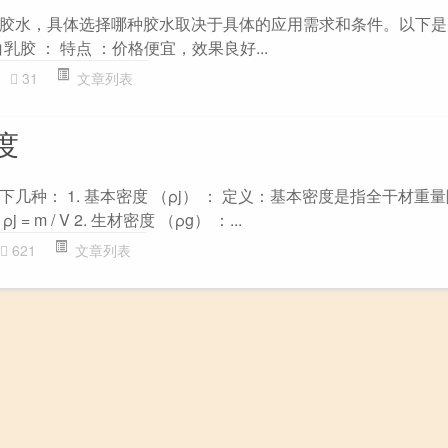
胶水，具体选择哪种胶水取决于具体的应用需求和条件。以下是
白乳胶 ： 特点 ：价格便宜，效果良好...
31
文章列表
度
几种： 1. 基本密度 （ρj） ： 定义：基本密度是指全干材重
 m / V 2. 生材密度 （ρg） ：...
621
文章列表