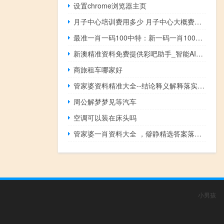
设置chrome浏览器主页
月子中心培训费用多少 月子中心大概费用多少
最准一肖一码100中特：新一码一肖100准正版资料-老师解读分析落实-300.DS0.4
新澳精准资料免费提供彩吧助手_智能AI深度解析_文心一言5G.213.1.679
商旅租车哪家好
管家婆资料精准大全--结论释义解释落实--安装版v065.332
周公解梦梦见等汽车
空调可以装在床头吗
管家婆一肖资料大全 ，僻静精选答案落实_体验3A52.5
小男孩