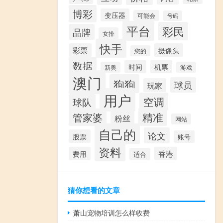
博彩
变压器
可能会
号码
平台
彩民
品牌
女排
快手
彩票
摄像头
您的
数据
时间
机票
新奥
游戏
澳门
狗狗
球员
玩家
用户
空调
球队
精准
管家婆
粉丝
网站
自己的
论文
股票
账号
资料
费用
香港
适合
猜你想看的文章
萧山宠物培训怎么样收费