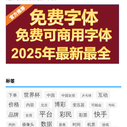
标签
世界杯
互动
下单
中国
中国女排
乒乓球
博彩
价格
内容
变压器
北京
可能会
号码
平台
快手
彩民
品牌
彩票
女排
数据
摄像头
时间
机票
您的
新奥
游戏