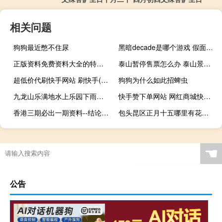
相关问题
狗狗最近憋不住尿
黑暗decade是哪个游戏 假面骑士decade主题曲
正版资料免费资料大全的特点和优势：澳门码开奖结果155期-辅助精确分析-2094.PL.211
泰山暂停售票怎么办 泰山景区暂停开放
超低价代刷快手网站 刷快手(全网最低价快手代刷)
狗狗为什么如此招蜱虫
九龙山乐满地水上乐园下雨还会开放吗 九龙山乐满地水上乐园
快手赞下单网站 网红商城快手业务24小时营业
香港三期必出一期资料--结论释义解释落实--安装版v009.317
包头昆区正月十五哪里有花灯 广场舞正月十五闹花灯
☚
公告