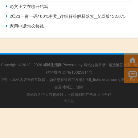
论文正文在哪开始写
2O23一肖一码100%中奖_详细解答解释落实_安卓版132.075
家用电话怎么接线
Copyright © 2012 - 2026
榕城生活网
Powered by
网站分类目录
|
精选推荐文章
|
网
站地图
粤ICP备10025814号
声明：本站内容来自互联网，如信息有错误可发邮件到f_fb#foxmail.com说明，我们
会及时纠正，谢谢
本站仅为个人兴趣爱好，不接盈利性广告及商业合作
小男孩