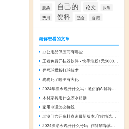
自己的
论文
股票
账号
资料
费用
香港
适合
猜你想看的文章
办公用品供应商有哪些
王者免费开挂器软件 - 快手涨粉1元5000粉 qq点赞网址网站
乒乓球横板打球技术
狗狗死了哪里有火化
2024年澳今晚开什么吗：通俗的AI解释落实-622.DHA.38
木材家具用什么胶水粘接
家用电话怎么接线
老澳门六开资料查询最新版本,守候精选解释落实_3DM69.50.18
2024澳彩今晚开什么号码--作答解释落实--主页版v496.697