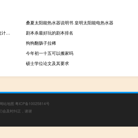
桑夏太阳能热水器说明书 皇明太阳能电热水器
格拉斯哥3200名无家可归儿童生活在恶劣临时住所，令人震惊的统计数据揭示
剧本杀最好玩的剧本排名
狗狗翻肠子拉稀
今年初一十五可以搬家吗
硕士学位论文及其要求
网站地图
粤ICP备10025814号
，我们会及时纠正，谢谢