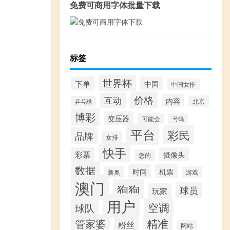
免费可商用字体批量下载
标签
世界杯
下单
中国
中国女排
价格
互动
内容
北京
乒乓球
博彩
变压器
可能会
号码
平台
彩民
品牌
女排
快手
彩票
摄像头
您的
数据
时间
机票
新奥
游戏
澳门
狗狗
球员
玩家
用户
空调
球队
精准
管家婆
粉丝
网站