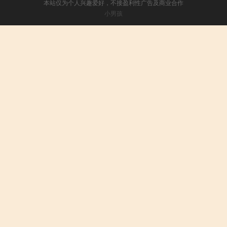
本站仅为个人兴趣爱好，不接盈利性广告及商业合作
小男孩