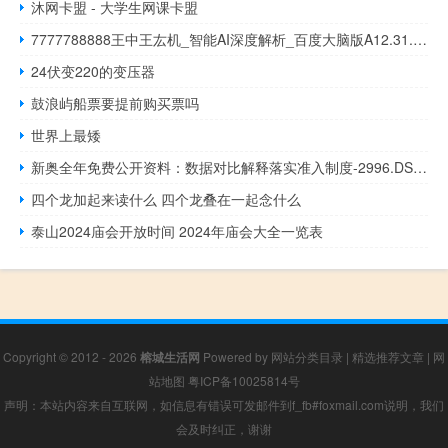
沐网卡盟 - 大学生网课卡盟
7777788888王中王厷机_智能AI深度解析_百度大脑版A12.31.654
24伏变220的变压器
鼓浪屿船票要提前购买票吗
世界上最矮
新奥全年免费公开资料：数据对比解释落实准入制度-2996.DS0.74
四个龙加起来读什么 四个龙叠在一起念什么
泰山2024庙会开放时间 2024年庙会大全一览表
Copyright © 2012 - 2026
榕城生活网
Powered by
网站分类目录
|
精选推荐文章
|
网
站地图
粤ICP备10025814号
声明：本站内容来自互联网，如信息有错误可发邮件到f_fb#foxmail.com说明，我们
会及时纠正，谢谢