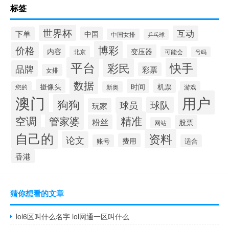
标签
世界杯
互动
下单
中国
中国女排
乒乓球
博彩
价格
内容
变压器
北京
可能会
号码
平台
快手
彩民
品牌
彩票
女排
数据
摄像头
时间
机票
您的
新奥
游戏
澳门
用户
狗狗
球队
球员
玩家
空调
精准
管家婆
粉丝
股票
网站
自己的
资料
论文
费用
账号
适合
香港
猜你想看的文章
lol6区叫什么名字 lol网通一区叫什么