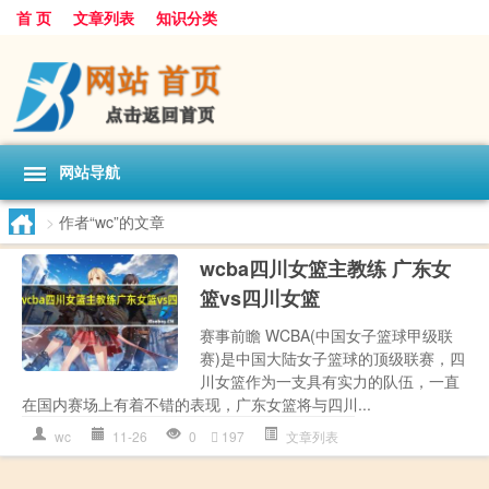
首 页
文章列表
知识分类
网站导航
>
作者“wc”的文章
wcba四川女篮主教练 广东女
篮vs四川女篮
赛事前瞻 WCBA(中国女子篮球甲级联
赛)是中国大陆女子篮球的顶级联赛，四
川女篮作为一支具有实力的队伍，一直
在国内赛场上有着不错的表现，广东女篮将与四川...
wc
11-26
0
197
文章列表