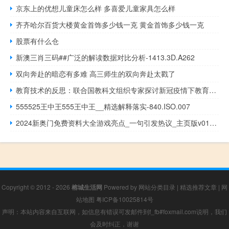
京东上的优想儿童床怎么样 多喜爱儿童家具怎么样
齐齐哈尔百货大楼黄金首饰多少钱一克 黄金首饰多少钱一克
股票有什么仓
新澳三肖三码##广泛的解读数据对比分析-1413.3D.A262
双向奔赴的暗恋有多难 高三师生的双向奔赴太戳了
教育技术的反思：联合国教科文组织专家探讨新冠疫情下教育转型的影响
555525王中王555王中王__精选解释落实-840.ISO.007
2024新奥门免费资料大全游戏亮点_一句引发热议_主页版v016.064
Copyright © 2012 - 2026
榕城生活网
Powered by
网站分类目录
|
精选推荐文章
|
网
站地图
粤ICP备10025814号
声明：本站内容来自互联网，如信息有错误可发邮件到f_fb#foxmail.com说明，我们
会及时纠正，谢谢