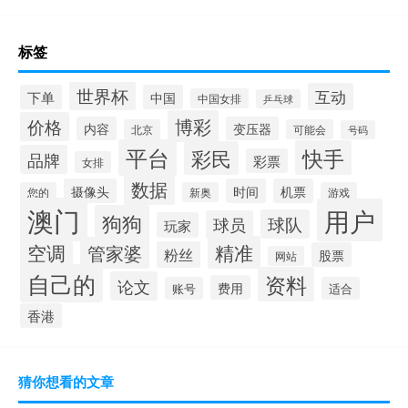
标签
世界杯
互动
下单
中国
中国女排
乒乓球
博彩
价格
内容
变压器
北京
可能会
号码
平台
快手
彩民
品牌
彩票
女排
数据
摄像头
时间
机票
您的
新奥
游戏
澳门
用户
狗狗
球队
球员
玩家
空调
精准
管家婆
粉丝
股票
网站
自己的
资料
论文
费用
账号
适合
香港
猜你想看的文章