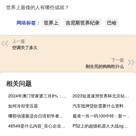
世界上最矮的人有哪些成就？
网络标签：
世界上
吉尼斯世界纪录
巴哈
上一篇
空调关了多久
下一篇
刚生完的狗狗吃什么
相关问题
2024年澳门管家婆三肖8%：广泛的数据对比最佳解答-2311.ISO.454
2023短道速滑世界杯北京站赛程 短道速滑近期赛程表
如何冷却变压器
汽车抵押贷款需要什么资料
哪部动漫最适合日语初学者看,会有中文和日语字幕的 中日双语字幕的日剧
最准一肖一码100中特：新一码一肖100准正版资料-老师解读分析落实-300.DS0.4
48549是什么内容_良心企业，值得支持_主页版v028.204
PS2上的超级机器人大战og外传是衔接ogs的吗 超级机器人大战og外传