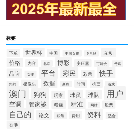
标签
世界杯
互动
下单
中国
中国女排
乒乓球
博彩
价格
内容
变压器
北京
可能会
号码
平台
快手
彩民
品牌
彩票
女排
数据
摄像头
时间
机票
您的
新奥
游戏
澳门
用户
狗狗
球队
球员
玩家
空调
精准
管家婆
粉丝
股票
网站
自己的
资料
论文
费用
账号
适合
香港