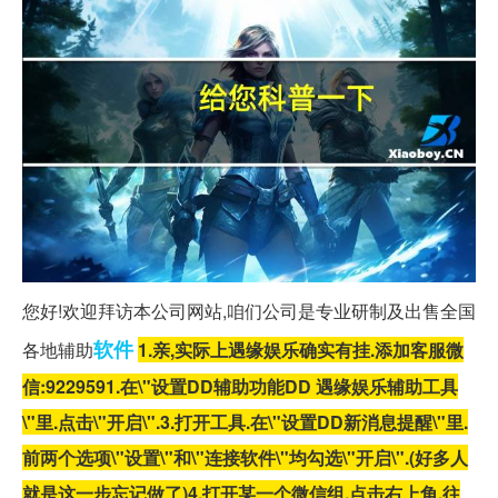
您好!欢迎拜访本公司网站,咱们公司是
专业
研制及出售全国
软件
各地辅助
1.亲,实际上遇缘娱乐
确实有挂.添加客服微
信:9229591
.在\"设置DD辅助功能DD 遇缘娱乐辅助工具
\"里.点击\"开启\".
3.打开工具.在\"设置DD新消息提醒\"里.
前两个选项\"设置\"和\"连接软件\"均勾选\"开启\".(好多人
就是这一步忘记做了)
4.打开某一个微信组.点击右上角.往