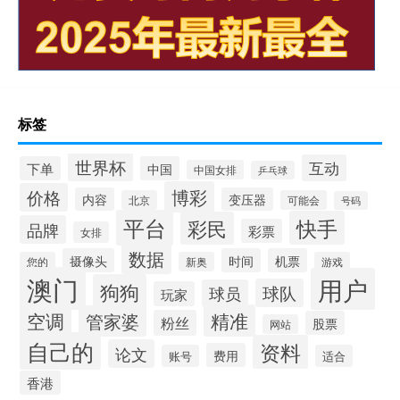
标签
世界杯
互动
下单
中国
中国女排
乒乓球
博彩
价格
内容
变压器
北京
可能会
号码
平台
快手
彩民
品牌
彩票
女排
数据
摄像头
时间
机票
您的
新奥
游戏
澳门
用户
狗狗
球队
球员
玩家
空调
精准
管家婆
粉丝
股票
网站
自己的
资料
论文
费用
账号
适合
香港