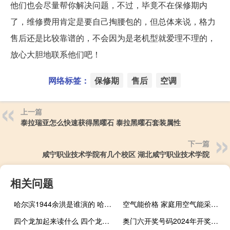
他们也会尽量帮你解决问题，不过，毕竟不在保修期内
了，维修费用肯定是要自己掏腰包的，但总体来说，格力
售后还是比较靠谱的，不会因为是老机型就爱理不理的，
放心大胆地联系他们吧！
网络标签：
保修期
售后
空调
上一篇
泰拉瑞亚怎么快速获得黑曜石 泰拉黑曜石套装属性
下一篇
咸宁职业技术学院有几个校区 湖北咸宁职业技术学院
相关问题
哈尔滨1944余洪是谁演的 哈尔滨1944央八播放
空气能价格 家庭用空气能采暖价格
四个龙加起来读什么 四个龙叠在一起念什么
奥门六开奖号码2024年开奖结果查询表,截留精选解释落实_iPhone62.38.38