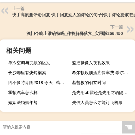
上一篇
快手高质量评论回复 快手回复别人的评论的句子(快手评论捉该怎么
下一篇
澳门今晚上淮确特吗_作答解释落实_实用版256.450
相关问题
单冷空调与变频的区别
监控摄像头夜视效果
长沙哪里有烧烤架卖
希尔顿欢朋酒店停车费 希尔顿酒店房间价格表
四不像特肖图2018 今天--精选作答解释落实--iPhone版v03.67.73
基督教的创立时间
霍顿汽车怎么样
是先用bb霜还是先用防晒隔离霜
婚姻法婚姻年龄
失信人员怎么才能订飞机票
☚