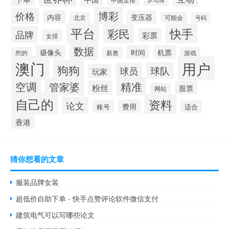
乒乓球
博彩
价格
内容
变压器
北京
可能会
号码
平台
快手
彩民
品牌
彩票
女排
数据
摄像头
时间
机票
您的
新奥
游戏
澳门
用户
狗狗
球队
球员
玩家
空调
精准
管家婆
粉丝
股票
网站
自己的
资料
论文
费用
账号
适合
香港
猜你想看的文章
服装品牌女装
超低价自助下单 - 快手点赞评论软件微信支付
建筑电气可以写哪些论文