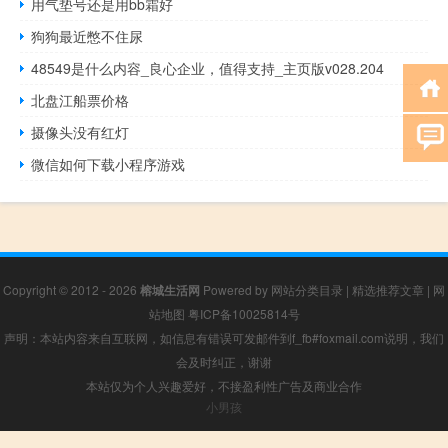
用气垫号还是用bb霜好
狗狗最近憋不住尿
48549是什么内容_良心企业，值得支持_主页版v028.204
北盘江船票价格
摄像头没有红灯
微信如何下载小程序游戏
Copyright © 2012 - 2026
榕城生活网
Powered by
网站分类目录
|
精选推荐文章
|
网
站地图
粤ICP备10025814号
声明：本站内容来自互联网，如信息有错误可发邮件到f_fb#foxmail.com说明，我们
会及时纠正，谢谢
本站仅为个人兴趣爱好，不接盈利性广告及商业合作
小男孩