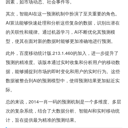
因素，如市场动态、社会事件等。
其次，智能AI在这一预测机制中扮演了至关重要的角色。
AI算法能够快速处理和分析这些复杂的数据，识别出潜在
的关联性和规律。通过机器学习，AI不断优化其预测模
型，使其在面对新的数据时能够更加准确地进行预测。
此外，百度移动统计版.213.1.460的加入，进一步提升了
预测的精准度。该版本通过实时收集和分析用户的移动数
据，能够捕捉到市场的即时变化和用户的实时行为。这些
数据被整合到AI的预测模型中，使得预测结果更加贴近实
际。
总的来说，2014一肖一码的预测机制是一个多维度、多层
次的复杂系统，结合了大数据分析、智能AI和实时移动统
计，旨在提供最为精准的预测结果。