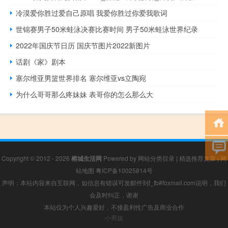
冷漠爱你胜过爱自己原唱 我爱你胜过你爱我歌词
世锦赛男子50米蛙泳决赛比赛时间 男子50米蛙泳世界纪录
2022年国庆节日历 国庆节图片2022新图片
话剧《家》剧本
塞尔维亚男篮世界排名 塞尔维亚vs立陶宛
为什么哥哥那么疼妹妹 表哥你的怎么那么大
Copyright © 2012 - 2026
榕城生活网
Powered by
网站分类目录
|
精选推荐文章
|
网
站地图
粤ICP备10025814号
声明：本站内容来自互联网，如信息有错误可发邮件到f_fb#foxmail.com说明，我们
会及时纠正，谢谢
本站仅为个人兴趣爱好，不接盈利性广告及商业合作
小男孩