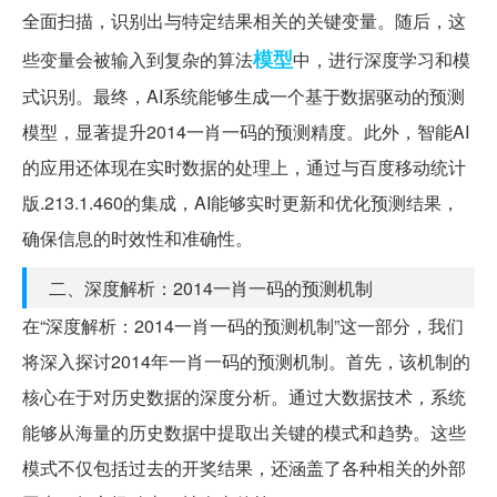
全面扫描，识别出与特定结果相关的关键变量。随后，这
模型
些变量会被输入到复杂的算法
中，进行深度学习和模
式识别。最终，AI系统能够生成一个基于数据驱动的预测
模型，显著提升2014一肖一码的预测精度。此外，智能AI
的应用还体现在实时数据的处理上，通过与百度移动统计
版.213.1.460的集成，AI能够实时更新和优化预测结果，
确保信息的时效性和准确性。
二、深度解析：2014一肖一码的预测机制
在“深度解析：2014一肖一码的预测机制”这一部分，我们
将深入探讨2014年一肖一码的预测机制。首先，该机制的
核心在于对历史数据的深度分析。通过大数据技术，系统
能够从海量的历史数据中提取出关键的模式和趋势。这些
模式不仅包括过去的开奖结果，还涵盖了各种相关的外部