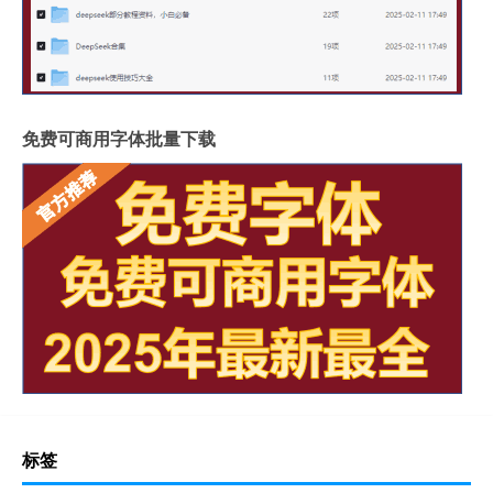
免费可商用字体批量下载
标签